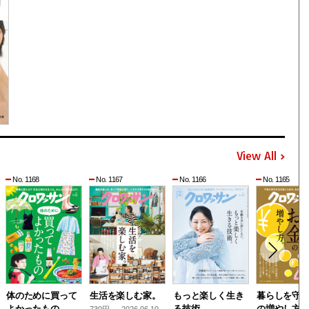
View All
No. 1168
No. 1167
No. 1166
No. 1165
体のために買って
生活を楽しむ家。
もっと楽しく生き
暮らしを守
よかったもの
る技術。
の増やし方
730円 — 2026.06.10