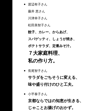
渡辺有子さん
藤井 恵さん
川津幸子さん
松田美智子さん
餃子、カレー、からあげ、
スパゲッティ、しょうが焼き、
ポテトサラダ、定番みそ汁。
７大家庭料理、
私の作り方。
長尾智子さん
サラダをごちそうに変える、
味や盛り付けのひと工夫。
小平泰子さん
京都ならではの知恵が生きる、
じゃことお揚げのおかず。