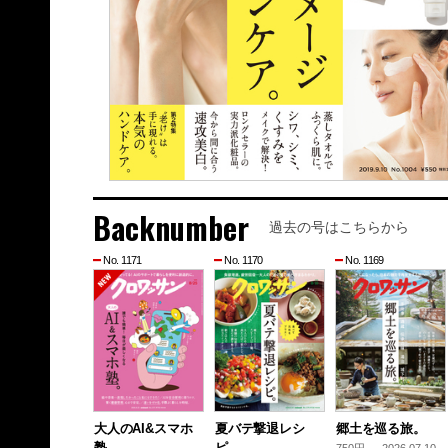
Backnumber
過去の号はこちらから
No. 1171
No. 1170
No. 1169
大人のAI&スマホ
夏バテ撃退レシ
郷土を巡る旅。
塾。
ピ。
750円 — 2026.07.10