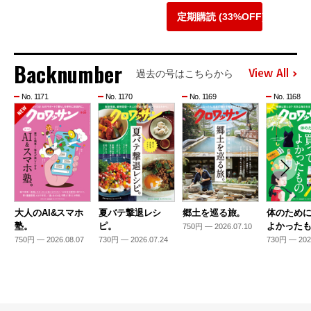
定期購読 (33%OFF)
Backnumber
View All
過去の号はこちらから
No. 1171
No. 1170
No. 1169
No. 1168
大人のAI&スマホ
夏バテ撃退レシ
郷土を巡る旅。
体のため
塾。
ピ。
よかった
750円 — 2026.07.10
750円 — 2026.08.07
730円 — 2026.07.24
730円 — 202