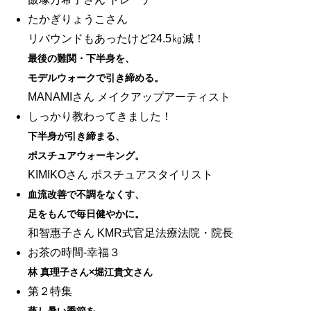
たかぎりょうこさん
リバウンドもあったけど24.5㎏減！
最後の難関・下半身を、
モデルウォークで引き締める。
MANAMIさん メイクアップアーティスト
しっかり教わってきました！
下半身が引き締まる、
ポスチュアウォーキング。
KIMIKOさん ポスチュアスタイリスト
血流改善で不調をなくす、
足をもんで毎日健やかに。
和智惠子さん KMR式官足法療法院・院長
お茶の時間-幸福３
林 真理子さん×堀江貴文さん
第２特集
蒸し暑い季節を、