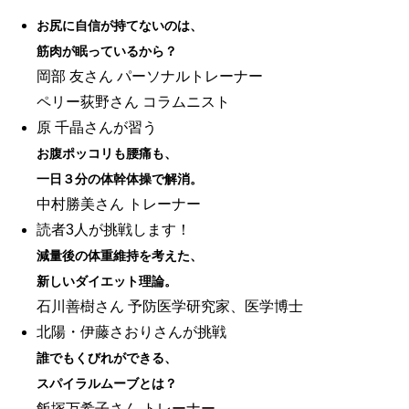
お尻に自信が持てないのは、
筋肉が眠っているから？
岡部 友さん パーソナルトレーナー
ペリー荻野さん コラムニスト
原 千晶さんが習う
お腹ポッコリも腰痛も、
一日３分の体幹体操で解消。
中村勝美さん トレーナー
読者3人が挑戦します！
減量後の体重維持を考えた、
新しいダイエット理論。
石川善樹さん 予防医学研究家、医学博士
北陽・伊藤さおりさんが挑戦
誰でもくびれができる、
スパイラルムーブとは？
飯塚万希子さん トレーナー