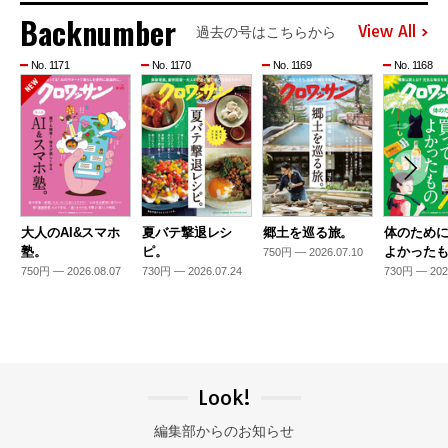
Backnumber
View All
過去の号はこちらから
No. 1171
No. 1170
No. 1169
No. 1168
大人のAI&スマホ
夏バテ撃退レシ
郷土を巡る旅。
体のため
塾。
ピ。
よかった
750円 — 2026.07.10
750円 — 2026.08.07
730円 — 2026.07.24
730円 — 202
Look!
編集部からのお知らせ