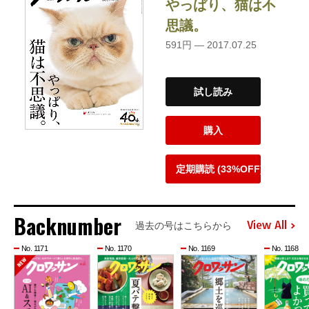
やっぱり、猫は不
思議。
591円 — 2017.07.25
試し読み
購入
定期購読 (33%OFF)
Backnumber
View All
過去の号はこちらから
No. 1171
No. 1170
No. 1169
No. 1168