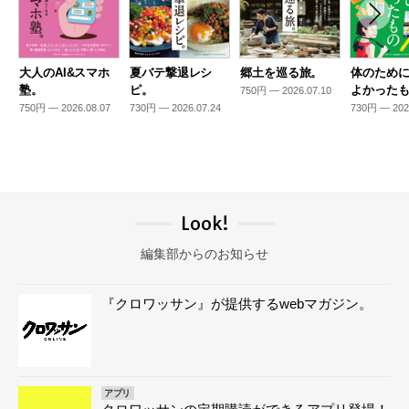
大人のAI&スマホ
夏バテ撃退レシ
郷土を巡る旅。
体のため
塾。
ピ。
よかった
750円 — 2026.07.10
750円 — 2026.08.07
730円 — 2026.07.24
730円 — 202
Look!
編集部からのお知らせ
『クロワッサン』が提供するwebマガジン。
アプリ