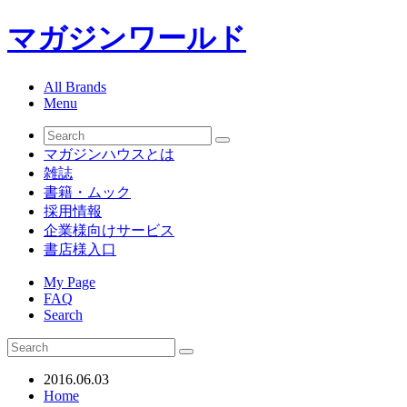
マガジンワールド
All Brands
Menu
マガジンハウスとは
雑誌
書籍・ムック
採用情報
企業様向けサービス
書店様入口
My Page
FAQ
Search
2016.06.03
Home