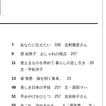
7
あなたに伝えたい 336 志村雅彦さん
9
原 由美子 おしゃれの視点 257
11
使えるものを求めて 暮らしの足し引き 29
文・平松洋子
13
崔 智恩 福を招く食卓。 23
49
美しき日本の手技 257 文・原田マハ
51
手みやげをひとつ 257 吉谷桂子さん
55
今これ、治せるかも。 ５「尿失禁」 文・