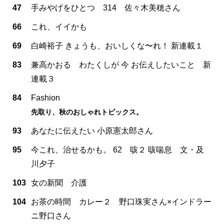
47
手みやげをひとつ 314 佐々木美穂さん
66
これ、イイかも
69
白崎裕子 きょうも、おいしくな〜れ！ 新連載１
83
兼高かおる わたくしが 今 お伝えしたいこと 新
連載３
84
Fashion
先取り、秋のおしゃれトピックス。
93
あなたに伝えたい 小原憲太郎さん
95
今これ、治せるかも。 62 咳２ 咳喘息 文・及
川夕子
103
女の新聞 介護
104
お茶の時間 カレー２ 野口珠実さん×インドラー
ニ野口さん