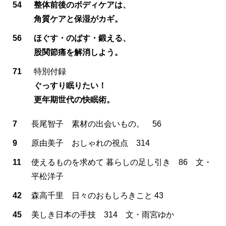
54
整体前後のボディケアは、
角質ケアと保湿がカギ。
56
ほぐす・のばす・鍛える、
股関節痛を解消しよう。
71
特別付録
ぐっすり眠りたい！
更年期世代の快眠術。
7
長尾智子 素材の出会いもの。 56
9
原由美子 おしゃれの視点 314
11
使えるものを求めて 暮らしの足し引き 86 文・
平松洋子
42
森高千里 日々のおもしろきこと 43
45
美しき日本の手技 314 文・雨宮ゆか