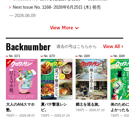
Next Issue No. 1168- 2026年6月25日 (木) 発売
— 2026.06.09
View More
Backnumber
View All
過去の号はこちらから
No. 1171
No. 1170
No. 1169
No. 1168
大人のAI&スマホ
夏バテ撃退レシ
郷土を巡る旅。
体のため
塾。
ピ。
よかった
750円 — 2026.07.10
750円 — 2026.08.07
730円 — 2026.07.24
730円 — 202