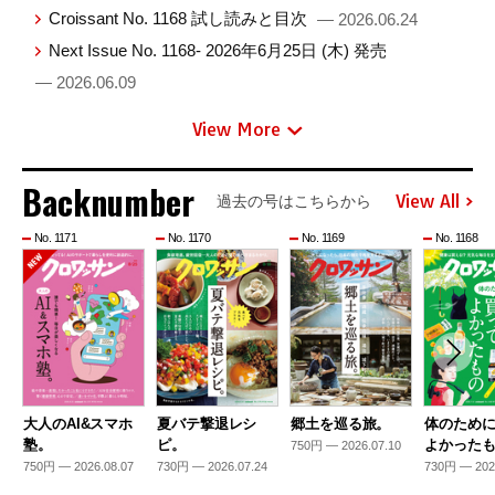
Croissant No. 1168 試し読みと目次
— 2026.06.24
Next Issue No. 1168- 2026年6月25日 (木) 発売
— 2026.06.09
View More
Backnumber
View All
過去の号はこちらから
No. 1171
No. 1170
No. 1169
No. 1168
大人のAI&スマホ
夏バテ撃退レシ
郷土を巡る旅。
体のため
塾。
ピ。
よかった
750円 — 2026.07.10
750円 — 2026.08.07
730円 — 2026.07.24
730円 — 202