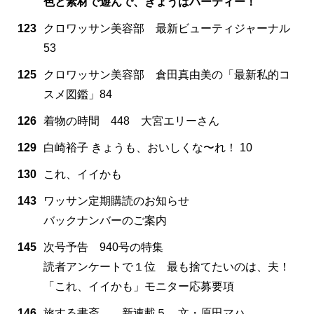
色と素材で遊んで、きょうはパーティー！
123
クロワッサン美容部 最新ビューティジャーナル
53
125
クロワッサン美容部 倉田真由美の「最新私的コ
スメ図鑑」84
126
着物の時間 448 大宮エリーさん
129
白崎裕子 きょうも、おいしくな〜れ！ 10
130
これ、イイかも
143
ワッサン定期購読のお知らせ
バックナンバーのご案内
145
次号予告 940号の特集
読者アンケートで１位 最も捨てたいのは、夫！
「これ、イイかも」モニター応募要項
146
旅する書斎。 新連載５ 文・原田マハ