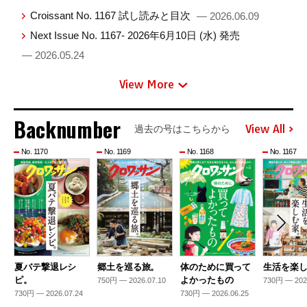
Croissant No. 1167 試し読みと目次
— 2026.06.09
Next Issue No. 1167- 2026年6月10日 (水) 発売
— 2026.05.24
View More
Backnumber
View All
過去の号はこちらから
No. 1170
No. 1169
No. 1168
No. 1167
夏バテ撃退レシ
郷土を巡る旅。
体のために買って
生活を楽
ピ。
よかったもの
750円 — 2026.07.10
730円 — 202
730円 — 2026.07.24
730円 — 2026.06.25