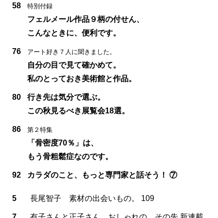
58
特別付録
フェルメール作品９柄の付せん、
こんなときに、便利です。
76
アート好き７人に聞きました。
自分の目で見て確かめて。
私のとっておき美術館と作品。
80
行き先は気分で選ぶ。
この秋見るべき展覧会18選。
86
第２特集
「骨密度70％」は、
もう骨粗鬆症なのです。
92
カラダのこと、もっと専門家と話そう！ ⑦
5
長尾智子 素材の出会いもの。 109
7
有子さんと正子さん おしゃれの、その先 新連載