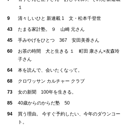
１
9
清々しいひと 新連載 1 文・松本千登世
43
たまる家計塾。 ９ 山崎 元さん
45
手みやげをひとつ 367 安田美香さん
60
お茶の時間 犬と生きる １ 町田 康さん×友森玲
子さん
64
本を読んで、会いたくなって。
68
クロワッサン カルチャー クラブ
73
女の新聞 100年を生きる。
85
40歳からのからだ塾 50
94
買う理由。 今すぐ予約したい、今年のダウンコー
ト。