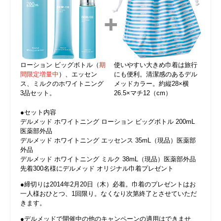
ローション ビッグボトル（
期
使いやすい大きめ巾着は旅行
間限定増量中
）、エッセン
にも便利。清潔感のあるデル
ス、ミルクのホワイトニング
メッドカラー。約縦28×横
3品セット。
26.5×マチ12（cm）
●セット内容
デルメッド ホワイトニング ローション ビッグボトル 200mL
医薬部外品
デルメッド ホワイトニング エッセンス 35mL（現品）医薬部
外品
デルメッド ホワイトニング ミルク 38mL（現品）医薬部外品
先着300名様にデルメッド オリジナル巾着プレゼント
●締切りは2014年2月20日（木）必着。巾着のプレゼントはお
一人様おひとつ、1回限り。なくなり次第終了とさせていただ
きます。
●デルメッドで開催中の他のキャンペーンの適用はできませ