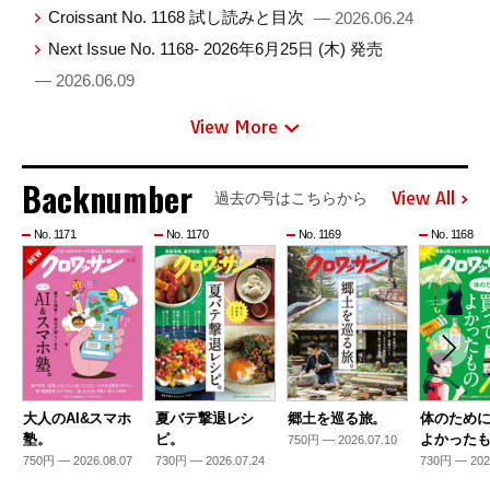
Croissant No. 1168 試し読みと目次
— 2026.06.24
Next Issue No. 1168- 2026年6月25日 (木) 発売
— 2026.06.09
View More
Backnumber
View All
過去の号はこちらから
No. 1171
No. 1170
No. 1169
No. 1168
大人のAI&スマホ
夏バテ撃退レシ
郷土を巡る旅。
体のため
塾。
ピ。
よかった
750円 — 2026.07.10
750円 — 2026.08.07
730円 — 2026.07.24
730円 — 202