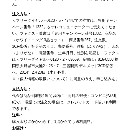
ん。
注文方法：
＜フリーダイヤル＞0120・5・47447での注文は、専用キャン
ペーン番号「1332」をテレコミュニケーターに伝えてくださ
い。ファクス・葉書は「専用キャンペーン番号1332、商品名
（ホワイトニング 3品セット）、商品番号257、注文数、
3CR⑫係」を明記のうえ、郵便番号、住所（ふりがな）、氏名
（ふりがな）、電話番号、生年月日、性別を明記し、ファクス
は＜フリーダイヤル＞0120・2・69669、葉書は〒816-8550 福
岡県大野城市大池2・26・7 三省製薬 デルメッド3CR⑫係
へ。2014年2月20日（木）必着。
※〈個人情報の取扱いについて〉に同意のうえ、申し込みを。
支払方法：
代金は商品到着後1週間以内に、同封の郵便・コンビニ払込用
紙で。 電話での注文の場合は、クレジットカード払いも利用
できます。
送料：
購入金額にかかわらず、1点からでも送料無料。
お届け：