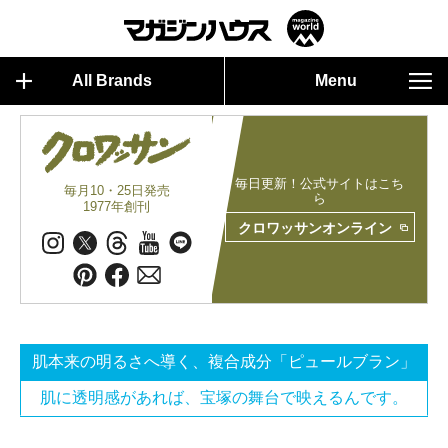
All Brands
Menu
毎日更新！公式サイトはこち
毎月10・25日発売
ら
1977年創刊
クロワッサンオンライン
肌本来の明るさへ導く、複合成分「ピュールブラン」
肌に透明感があれば、宝塚の舞台で映えるんです。