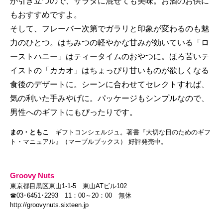
が引き立つので、サラダに混ぜても美味。お酒のお供に
もおすすめですよ。
そして、フレーバー次第でガラリと印象が変わるのも魅
力のひとつ。はちみつの軽やかな甘みが効いている「ロ
ーストハニー」はティータイムのおやつに。ほろ苦いテ
イストの「カカオ」はちょっぴり甘いものが欲しくなる
食後のデザートに。シーンに合わせてセレクトすれば、
気の利いた手みやげに。パッケージもシンプルなので、
男性へのギフトにもぴったりです。
まの・ともこ
ギフトコンシェルジュ。著書『大切な日のためのギフ
ト・マニュアル』（マーブルブックス） 好評発売中。
Groovy Nuts
東京都目黒区東山1-1-5 東山ATビル102
☎03･6451･2293 11：00～20：00 無休
http://groovynuts.sixteen.jp