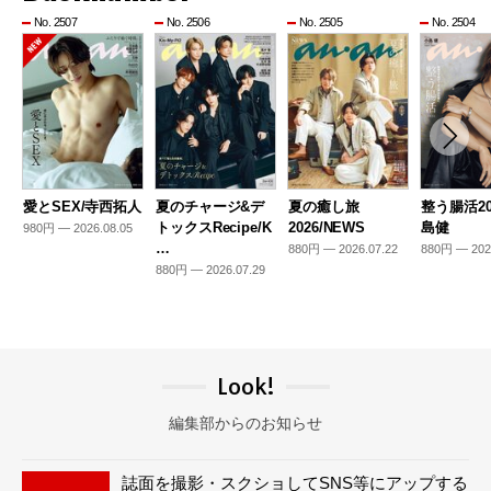
No. 2507
No. 2506
No. 2505
No. 2504
愛とSEX/寺西拓人
夏のチャージ&デ
夏の癒し旅
整う腸活20
トックスRecipe/K
2026/NEWS
島健
980円 — 2026.08.05
…
880円 — 2026.07.22
880円 — 202
880円 — 2026.07.29
Look!
編集部からのお知らせ
誌面を撮影・スクショしてSNS等にアップする