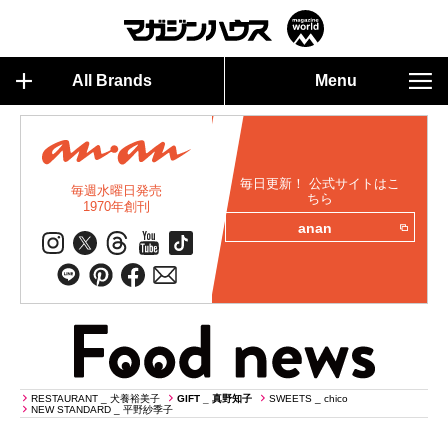
All Brands
Menu
毎日更新！ 公式サイトはこ
毎週水曜日発売
ちら
1970年創刊
anan
RESTAURANT _ 犬養裕美子
GIFT _ 真野知子
SWEETS _ chico
NEW STANDARD _ 平野紗季子