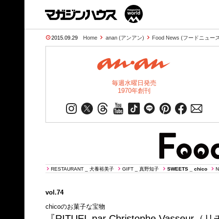
2015.09.29
Home
anan (アンアン)
Food News (フードニュース
毎週水曜日発売
1970年創刊
RESTAURANT _ 犬養裕美子
GIFT _ 真野知子
SWEETS _ chico
N
vol.74
chicoのお菓子な宝物
『RITUEL par Christophe Va