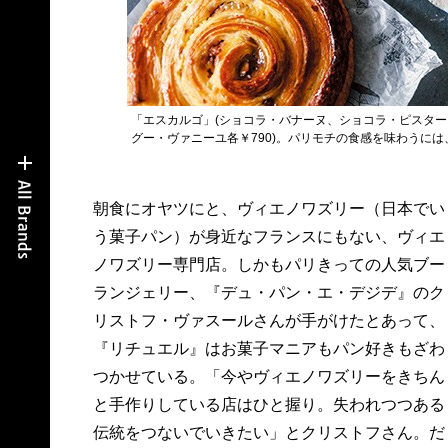
「エスカルゴ」(ショコラ・バナーヌ、ショコラ・ピスター
グー・ヴァニーユ各￥790)。パリモチの食感を味わうには
朝食にオヤツにと、ヴィエノワズリー（日本でい
バターの香り一辺倒じゃないから、とびきりの食
う菓子パン）が身近なフランスにもない、ヴィエ
材（北海道の有機小麦「ハルキラリ」、千葉「大
ノワズリー専門店。しかもパリきっての人気ブー
地牧場」の有機牛乳etc…）の旨味がじわじわく
ランジェリー、『デュ・パン・エ・デジデ』のク
る。そんなクロワッサン生地にカスタードクリー
リストフ・ヴァスールさんが手がけたとあって、
ムと果物、ナッツ渦巻く「エスカルゴ」は店のア
『リチュエル』はお菓子マニアもパン好きもざわ
イコン。石床オーブンで焼いたクラストはパリッ
つかせている。「今やヴィエノワズリーをきちん
パリ！ はじっこなんてはじけるようにくずれて
と手作りしている店はひと握り。失われつつある
しまう。なのに渦の中はもっちりで、そのコント
伝統をつないでいきたい」とクリストフさん。だ
ラストはやみつきに。季節やひらめきを巻きこむ