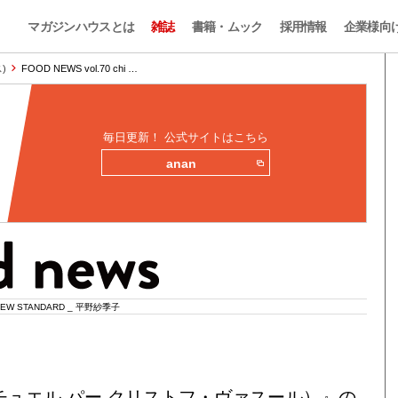
マガジンハウスとは
雑誌
書籍・ムック
採用情報
企業様向
)
FOOD NEWS vol.70 chi …
毎日更新！ 公式サイトはこちら
anan
EW STANDARD _ 平野紗季子
sseur（リチュエル パー クリストフ・ヴァスール）』の