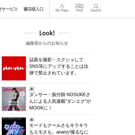
けサービス
書店様入口
My Page
FAQ
Search
Look!
編集部からのお知らせ
誌面を撮影・スクショして
SNS等にアップすることは法
律で禁止されています。
本
ダンサー・振付師 NOSUKEさ
んによる人気連載“ダンエク”が
MOOKに！
本
モードもクールさもキラキラ
もエモさも。ananが撮るなに