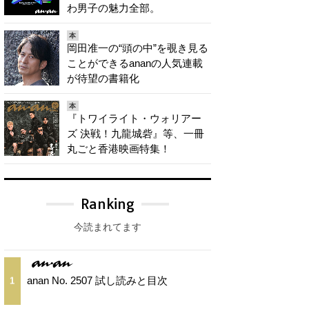
わ男子の魅力全部。
本
岡田准一の“頭の中”を覗き見る
ことができるananの人気連載
が待望の書籍化
本
『トワイライト・ウォリアー
ズ 決戦！九龍城砦』等、一冊
丸ごと香港映画特集！
Ranking
今読まれてます
anan No. 2507 試し読みと目次
1