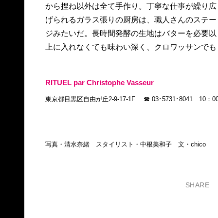
から捏ね以外は全て手作り。丁寧な仕事が繰り広
クリエイションは無限で、ヴィエノワズリーの伝
げられるガラス張りの厨房は、職人さんのステー
ジみたいだ。長時間発酵の生地はバターを必要以
上に入れなくても味わい深く、クロワッサンでも
RITUEL par Christophe Vasseur
東京都目黒区自由が丘2-9-17-1F ☎ 03･5731･8041 1
写真・清水奈緒 スタイリスト・中根美和子 文・chico
SHARE