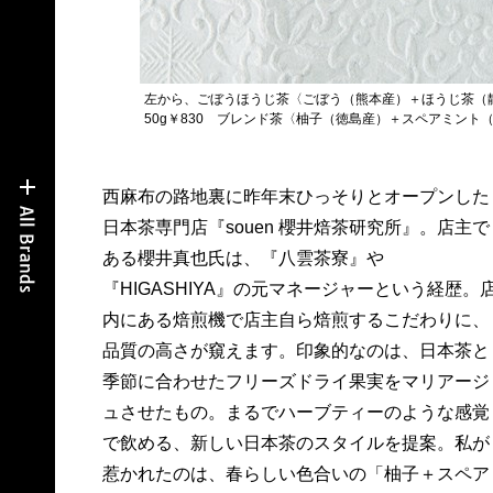
左から、ごぼうほうじ茶〈ごぼう（熊本産）＋ほうじ茶（静岡
50g￥830 ブレンド茶〈柚子（徳島産）＋スペアミント（
西麻布の路地裏に昨年末ひっそりとオープンした
しめる。このブレンドとローストをベースに、季
日本茶専門店『souen 櫻井焙茶研究所』。店主で
節の巡りを感じるお茶を生み出すのが櫻井氏なら
ある櫻井真也氏は、『八雲茶寮』や
『HIGASHIYA』の元マネージャーという経歴。
内にある焙煎機で店主自ら焙煎するこだわりに、
品質の高さが窺えます。印象的なのは、日本茶と
季節に合わせたフリーズドライ果実をマリアージ
ュさせたもの。まるでハーブティーのような感覚
で飲める、新しい日本茶のスタイルを提案。私が
惹かれたのは、春らしい色合いの「柚子＋スペア