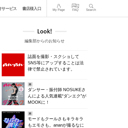
けサービス
書店様入口
My Page
FAQ
Search
Look!
編集部からのお知らせ
誌面を撮影・スクショして
SNS等にアップすることは法
律で禁止されています。
本
ダンサー・振付師 NOSUKEさ
んによる人気連載“ダンエク”が
MOOKに！
本
モードもクールさもキラキラ
もエモさも。ananが撮るなに