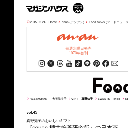
2015.02.24
Home
anan (アンアン)
Food News (フードニュース
毎週水曜日発売
1970年創刊
RESTAURANT _ 犬養裕美子
GIFT _ 真野知子
SWEETS _ chico
N
vol.45
真野知子のおいしいギフト
『souen 櫻井焙茶研究所』の日本茶