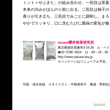
ミント＋やぶきた」の組み合わせ。一煎目は茶葉
本来の渋みがほんのり前に出る。二煎目は柚子の
香りが引き立ち、三煎目でみごとに調和し、まろ
やかでスッキリ。口に含むたびに風味の変化が愉
souen櫻井焙茶研究所
東京都港区西麻布3-16-28 ル・ベ
☎03･5786･0024 11：00～1
http://www.sakurai-tea.jp
※パッケージはリニューアル予定。
写真・清水奈緒 スタイリスト・中根美和子 構成・野村紀
SHARE