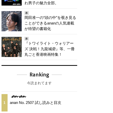
わ男子の魅力全部。
本
岡田准一の“頭の中”を覗き見る
ことができるananの人気連載
が待望の書籍化
本
『トワイライト・ウォリアー
ズ 決戦！九龍城砦』等、一冊
丸ごと香港映画特集！
Ranking
今読まれてます
anan No. 2507 試し読みと目次
1