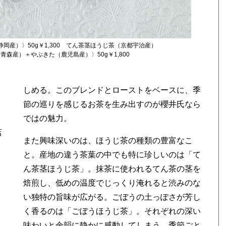
産）〉50g￥1,300 てん茶茎ほうじ茶（京都宇治産）
青森産）＋やぶきた（鹿児島産）〉50g￥1,800
ではの魅力。
店
また興味深いのは、ほうじ茶の種類の豊富なこ
と。産地の違う茶葉の中でも特に珍しいのは「て
ん茶茎ほうじ茶」。抹茶に使われるてん茶の茎を
焙煎し、低めの温度でじっくり淹れると渋みのな
い独特の旨味が広がる。ごぼうの土っぽさが芳し
く香るのは「ごぼうほうじ茶」。それぞれの深い
味わいと余韻に静かに感動してしまう。季節ごと