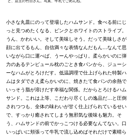
と、店主の竹日さん。写真、牛乳でごめんね。
小さな丸皿にのって登場したハムサンド。食べる前にじ
っと見つめたくなる、ピンクとホワイトのストライプ。
うん、かわいい。そして美味しそう。だって美味しさが
顔に出てるもん、自信満々な表情なんだもん…なんて思
いながら口に運べば、うーんやっぱり。柔らかいのに弾
力のあるテンピュール枕のごとき食パンから、ジューシ
ーなハムがとろけだす。低温調理で仕上げられた特製ハ
ムはタダでさえ柔らかいのに、焼きたて食パンの余熱で
いっそう脂が溶けだす幸福な関係。だからとろけるハム
サンド。これは上等、こだわり尽くしの逸品だ…と圧倒
されつつも、全体の味わいが甘く仕上げられているせい
で、すっかり癒されてしまう無邪気な後味も魅力。そ
う、ハムサンドの前でかっこつける必要なんてない。口
いっぱいに頬張って牛乳で流し込めばそれだけで素晴ら