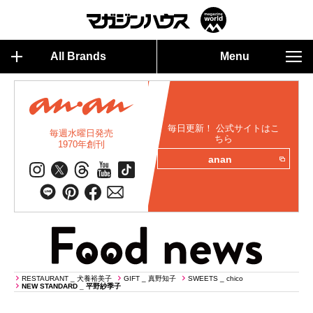
All Brands
Menu
毎日更新！ 公式サイトはこ
毎週水曜日発売
ちら
1970年創刊
anan
RESTAURANT _ 犬養裕美子
GIFT _ 真野知子
SWEETS _ chico
NEW STANDARD _ 平野紗季子