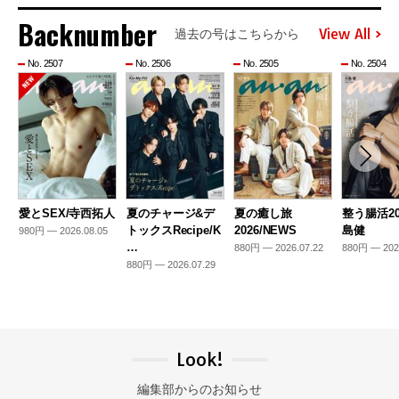
Backnumber
View All
過去の号はこちらから
No. 2507
No. 2506
No. 2505
No. 2504
愛とSEX/寺西拓人
夏のチャージ&デ
夏の癒し旅
整う腸活20
トックスRecipe/K
2026/NEWS
島健
980円 — 2026.08.05
…
880円 — 2026.07.22
880円 — 202
880円 — 2026.07.29
Look!
編集部からのお知らせ