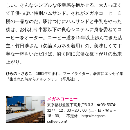
しい。そんなシンプルな多幸感を抱かせる、大人っぽく
て子供っぽい特別ハムサンド。それがメガネコーヒー自
慢の一品なのだ。駆けつけにハムサンドと牛乳をやった
後は、お代わり半額以下の良心システムに身を委ねてコ
ーヒーをオーダー。コーヒー道を15年以上歩んできた店
主・竹日渉さん（勿論メガネを着用）の、美味しくて丁
寧な一杯をいただけば、瞬く間に完璧な昼下がりの出来
上がり。
ひらの・さきこ
1991年生まれ。フードライター。著書にエッセイ集
『生まれた時からアルデンテ』（平凡社）。
メガネコーヒー
東京都杉並区下高井戸3-3-3 ☎03･5374･
3277 12：00～20：00（土・日・祝日～
18：30） 不定休
http://megane-
coffee.com/