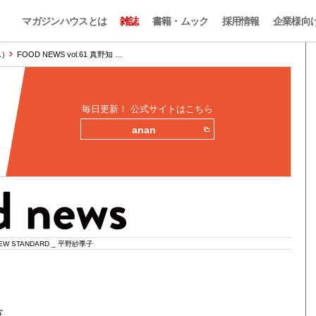
マガジンハウスとは
雑誌
書籍・ムック
採用情報
企業様向
)
FOOD NEWS vol.61 真野知 …
毎日更新！ 公式サイトはこちら
anan
EW STANDARD _ 平野紗季子
菜