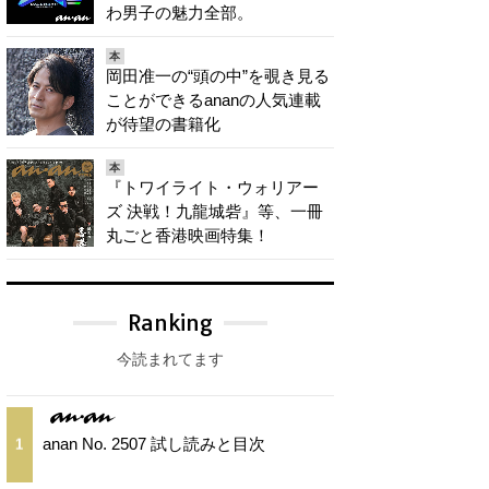
わ男子の魅力全部。
本
岡田准一の“頭の中”を覗き見る
ことができるananの人気連載
が待望の書籍化
本
『トワイライト・ウォリアー
ズ 決戦！九龍城砦』等、一冊
丸ごと香港映画特集！
Ranking
今読まれてます
anan No. 2507 試し読みと目次
1