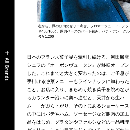
右から、豚の頭肉のゼリー寄せ、フロマージュ・ド・テット￥
￥450/100g、豚肉ベースのパート包み、パテ・アン・クル
各￥1,200
日本のフランス菓子界を牽引し続ける、河田勝彦
焼き色が絶妙なパイで包まれたパテ・アン・クル
シェフの『オーボンヴュータン』が移転オープン
ート。ゼリー寄せが、どことなく涼しげに見える
した。これまでと大きく変わったのは、ご子息が
フロマージュ・ド・テット。そして、テリーヌ・
手掛ける惣菜メニューもラインナップに加わった
ド・ヴォライユ。どれもずっしりとしたボリュー
こと。お店に入り、きらめく焼き菓子を眺めなが
ムと、口に入れたとたんに広がる風味に身悶え
らカウンター沿いに奥へ進むと、天井から生ハ
る。豚肉の旨味が凝縮されたその深い味わいにす
ム！ がぶら下がり、その下にあるショーケース
っかり魅了されてしまいました。これは絶対にワ
の中にはパテやハム、ソーセージなど豚肉の加工
インが欲しくなる味。ワイン好きな方への手土産
品をはじめ、グラタンやファルシなどの一品料理
や、パーティに持っていけば、感嘆のどよめきが