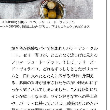
600/100g 鶏肉ベースの、テリーヌ・ド・ヴォライユ
ート￥590/100g 瓶詰は上がパプリカ、下はミニキュウリのピクルス