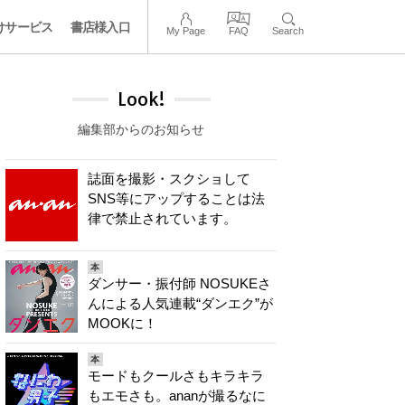
けサービス
書店様入口
My Page
FAQ
Search
Look!
編集部からのお知らせ
誌面を撮影・スクショして
SNS等にアップすることは法
律で禁止されています。
本
ダンサー・振付師 NOSUKEさ
んによる人気連載“ダンエク”が
MOOKに！
本
モードもクールさもキラキラ
もエモさも。ananが撮るなに