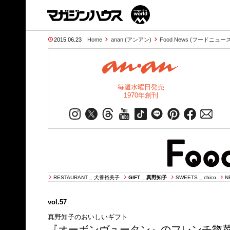
2015.06.23
Home
anan (アンアン)
Food News (フードニュース
毎週水曜日発売
1970年創刊
RESTAURANT _ 犬養裕美子
GIFT _ 真野知子
SWEETS _ chico
N
vol.57
真野知子のおいしいギフト
『オーボンヴュータン』のフレンチ惣