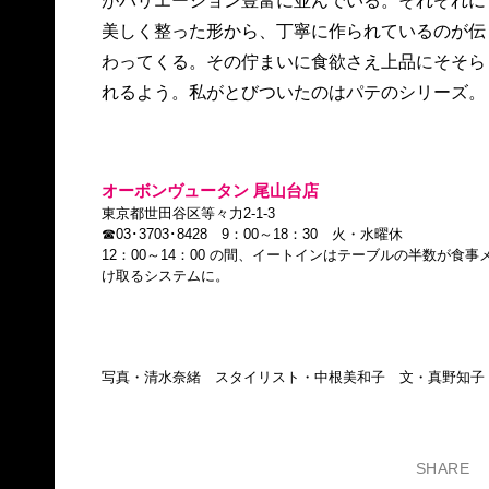
がバリエーション豊富に並んでいる。それぞれに
起きることは間違いないはず。瓶詰のピクルスも
美しく整った形から、丁寧に作られているのが伝
わってくる。その佇まいに食欲さえ上品にそそら
れるよう。私がとびついたのはパテのシリーズ。
オーボンヴュータン 尾山台店
東京都世田谷区等々力2-1-3
☎03･3703･8428 9：00～18：30 火・水曜休
12：00～14：00 の間、イートインはテーブルの半数が
け取るシステムに。
写真・清水奈緒 スタイリスト・中根美和子 文・真野知子
SHARE