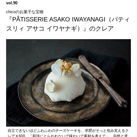
vol.90
chicoのお菓子な宝物
『PÂTISSERIE ASAKO IWAYANAGI（パティ
スリィ アサコ イワヤナギ）』のクレア
自立できないほどふわふわのチーズケーキを、求肥がそっと包み支えるク
レア￥600。「和洋にとらわれないで味わいで素材を考えて」、自然と求