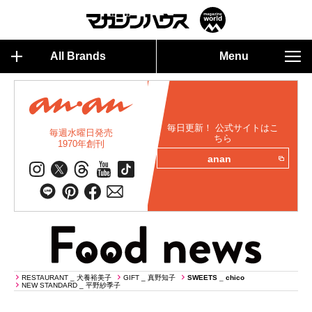
All Brands
Menu
毎日更新！ 公式サイトはこ
毎週水曜日発売
ちら
1970年創刊
anan
RESTAURANT _ 犬養裕美子
GIFT _ 真野知子
SWEETS _ chico
NEW STANDARD _ 平野紗季子