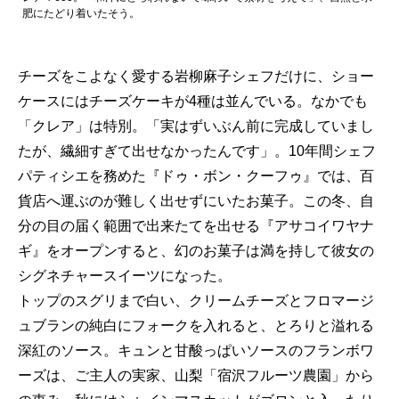
肥にたどり着いたそう。
チーズをこよなく愛する岩柳麻子シェフだけに、ショー
ケースにはチーズケーキが4種は並んでいる。なかでも
「クレア」は特別。「実はずいぶん前に完成していまし
たが、繊細すぎて出せなかったんです」。10年間シェフ
パティシエを務めた『ドゥ・ボン・クーフゥ』では、百
貨店へ運ぶのが難しく出せずにいたお菓子。この冬、自
分の目の届く範囲で出来たてを出せる『アサコイワヤナ
ギ』をオープンすると、幻のお菓子は満を持して彼女の
シグネチャースイーツになった。
トップのスグリまで白い、クリームチーズとフロマージ
ュブランの純白にフォークを入れると、とろりと溢れる
深紅のソース。キュンと甘酸っぱいソースのフランボワ
ーズは、ご主人の実家、山梨「宿沢フルーツ農園」から