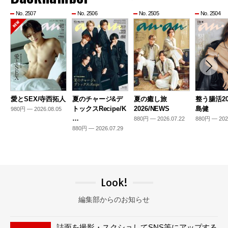
No. 2507
No. 2506
No. 2505
No. 2504
愛とSEX/寺西拓人
夏のチャージ&デ
夏の癒し旅
整う腸活20
トックスRecipe/K
2026/NEWS
島健
980円 — 2026.08.05
…
880円 — 2026.07.22
880円 — 202
880円 — 2026.07.29
Look!
編集部からのお知らせ
誌面を撮影・スクショしてSNS等にアップする