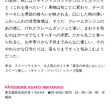
の恵み。秋にはシャインマスカットがゴロンと入ったり
と（これも食べたい！）果物は旬ごとに変わり、チーズ
ケーキにも季節の移ろいが映される。口にした時の儚い
ふわっふわの淡雪食感は、そうだ、クレームダンジュの
あの感じ。けれどクレームダンジュと違い、まわりを包
むのはガーゼでなくすべすべの求肥。だから丸ごと食べ
られるし、お年寄りから子供までみんなに優しい。その
やわらかな口当たりは、温もりまでそっと包みこむよう
だった。
チコ
スイーツライター。大人気のガイド本『東京の本当においしい
スイーツ探し』（ギャップ・ジャパン）シリーズ監修。
PÂTISSERIE ASAKO IWAYANAGI
東京都世田谷区等々力4-4-5 ☎03･6432･3878 10：00～19：00 月
曜休