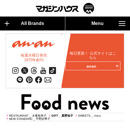
All Brands
Menu
毎日更新！ 公式サイトはこ
毎週水曜日発売
ちら
1970年創刊
anan
RESTAURANT _ 犬養裕美子
GIFT _ 真野知子
SWEETS _ chico
NEW STANDARD _ 平野紗季子