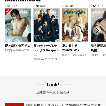
No. 2507
No. 2506
No. 2505
No. 2504
愛とSEX/寺西拓人
夏のチャージ&デ
夏の癒し旅
整う腸活20
トックスRecipe/K
2026/NEWS
島健
980円 — 2026.08.05
…
880円 — 2026.07.22
880円 — 202
880円 — 2026.07.29
Look!
編集部からのお知らせ
誌面を撮影・スクショしてSNS等にアップする