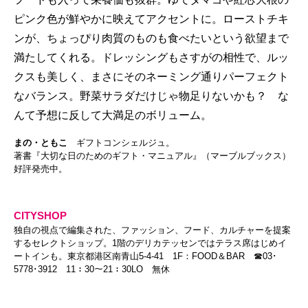
ピンク色が鮮やかに映えてアクセントに。ローストチキ
ンが、ちょっぴり肉質のものも食べたいという欲望まで
満たしてくれる。ドレッシングもさすがの相性で、ルッ
クスも美しく、まさにそのネーミング通りパーフェクト
なバランス。野菜サラダだけじゃ物足りないかも？ な
んて予想に反して大満足のボリューム。
まの・ともこ
ギフトコンシェルジュ。
著書『大切な日のためのギフト・マニュアル』（マーブルブックス）
好評発売中。
CITYSHOP
独自の視点で編集された、ファッション、フード、カルチャーを提案
するセレクトショップ。1階のデリカテッセンではテラス席はじめイ
ートインも。東京都港区南青山5-4-41 1F：FOOD＆BAR ☎03･
5778･3912 11：30～21：30LO 無休