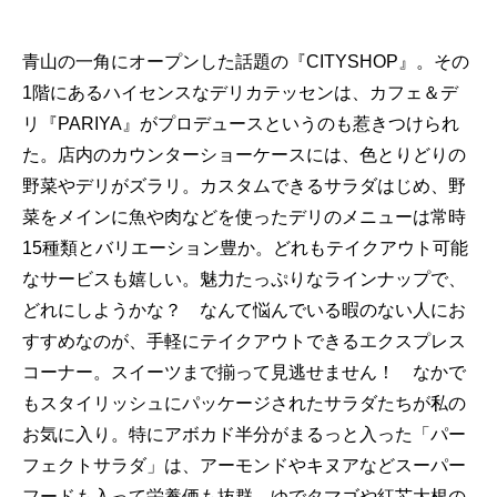
青山の一角にオープンした話題の『CITYSHOP』。その
1階にあるハイセンスなデリカテッセンは、カフェ＆デ
リ『PARIYA』がプロデュースというのも惹きつけられ
た。店内のカウンターショーケースには、色とりどりの
野菜やデリがズラリ。カスタムできるサラダはじめ、野
菜をメインに魚や肉などを使ったデリのメニューは常時
15種類とバリエーション豊か。どれもテイクアウト可能
なサービスも嬉しい。魅力たっぷりなラインナップで、
どれにしようかな？ なんて悩んでいる暇のない人にお
すすめなのが、手軽にテイクアウトできるエクスプレス
コーナー。スイーツまで揃って見逃せません！ なかで
もスタイリッシュにパッケージされたサラダたちが私の
お気に入り。特にアボカド半分がまるっと入った「パー
フェクトサラダ」は、アーモンドやキヌアなどスーパー
フードも入って栄養価も抜群。ゆでタマゴや紅芯大根の