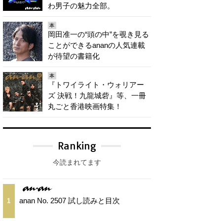
わ男子の魅力全部。
本
岡田准一の“頭の中”を覗き見る
ことができるananの人気連載
が待望の書籍化
本
『トワイライト・ウォリアー
ズ 決戦！九龍城砦』等、一冊
丸ごと香港映画特集！
Ranking
今読まれてます
anan No. 2507 試し読みと目次
1