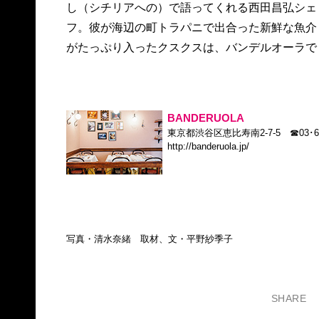
し（シチリアへの）で語ってくれる西田昌弘シェ
たっぷりまとった西田シェフの料理は、まだ見ぬ
フ。彼が海辺の町トラパニで出合った新鮮な魚介
がたっぷり入ったクスクスは、バンデルオーラで
BANDERUOLA
東京都渋谷区恵比寿南2-7-5 ☎03･67
http://banderuola.jp/
写真・清水奈緒 取材、文・平野紗季子
SHARE