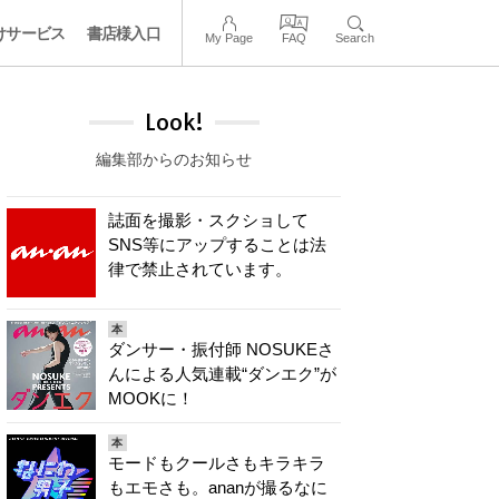
けサービス
書店様入口
My Page
FAQ
Search
Look!
編集部からのお知らせ
誌面を撮影・スクショして
SNS等にアップすることは法
律で禁止されています。
本
ダンサー・振付師 NOSUKEさ
んによる人気連載“ダンエク”が
MOOKに！
本
モードもクールさもキラキラ
もエモさも。ananが撮るなに