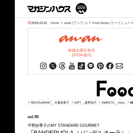
2016.03.01
Home
anan (アンアン)
Food News (フードニュース
毎週水曜日発売
1970年創刊
RESTAURANT _ 犬養裕美子
GIFT _ 真野知子
SWEETS _ chico
N
vol.95
平野紗季子のMY STANDARD GOURMET
『BANDERUOLA（バンデルオーラ）