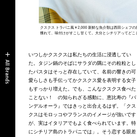
クスクス トラパニ風￥2,000 新鮮な魚介類は西田シェ
獲れて、味付けがすこし甘くて。大分とシチリアってどこ
いつしかクスクスは私たちの生活に浸透してい
も一際輝くスペシャリテ。魚介のだしがバッシバ
た。タジン鍋のそばにサラダの隅にその粒粒とし
シに効いたトマトスープをエビや貝が躍る大粒の
たパスタはそっと存在していて、名前の響きの可
クスクスにざばっとかけて大きいスプーンで頬張
愛らしさも手伝ってかクスクス愛を表明する女子
れば、ここはシチリア、恵比寿はいずこ、底抜け
もすっかり増えた。でも、こんなクスクス食べた
に陽気で豪快な美味しさがこみ上げる。クスクス
ことない！ の知られざる感動に、恵比寿の『バ
がキラキラ生き生きと笑う、そんな表情初めてみ
ンデルオーラ』ではきっと出合えるはず。「クス
た気がした。「行儀よくセルクルで成形したりせ
クスはモロッコやフランスのイメージが強いです
ず、勢いありきで、ソースもベタっと。ダサかっ
が、実はイタリアでもよく食べられています。特
こいい感じが一番美味しそうに仕上がるんで
にシチリア島のトラパニでは」。そう恋する眼差
す」。小綺麗なトリミングはナシ。現地の空気を