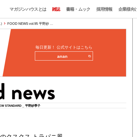
マガジンハウスとは
雑誌
書籍・ムック
採用情報
企業様向
)
FOOD NEWS vol.95 平野紗 …
毎日更新！ 公式サイトはこちら
anan
EW STANDARD _ 平野紗季子
』のクスクス トラパニ風