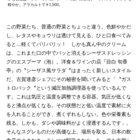
軽やか。アラカルトで￥1,500。
この野菜たち、普通の野菜とちょっと違う。色鮮やかだ
し、レタスやキュウリは透けて見える。ひと口食べてみ
ると…軽くてパリパリッ！ しかも真ん中のクリーム
は、これまた口の中でパッと消えるシーザスドレッシン
グのエスプーマ（泡）。洋食＆ワインの店『目白 旬香
亭』の〝シーザス風サラダ〞はまったく新しいスタイル
だ。古賀達彦シェフにその秘密を聞いてみると「〝ガス
トロバック〞という減圧加熱調理器を使っているんで
す。これは気圧と温度を調整できる容器。気圧が低くな
ると沸点が低くなる。その状態だと低い温度で素材に火
を入れることができ、煮くずれもしない。色や栄養素も
残る。しかも、ダシや調味料がよく浸透するんです」。
そんなスグレものだが高価な上、場所を取る。日本の飲