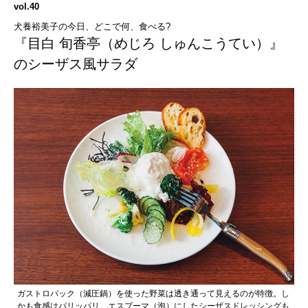
vol.40
犬養裕美子の今日、どこで何、食べる?
『目白 旬香亭（めじろ しゅんこうてい）』
のシーザス風サラダ
ガストロバック（減圧鍋）を使った野菜は透き通って見えるのが特徴。し
かも食感はパリッパリ。エスプーマ（泡）にしたシーザスドレッシングも