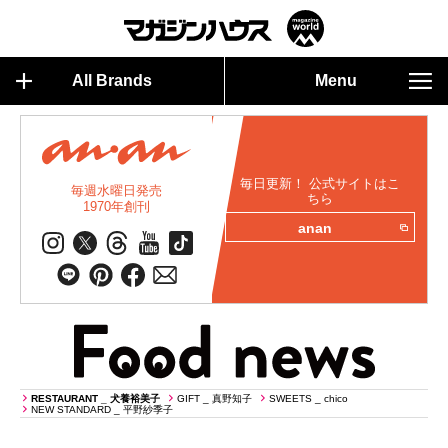
All Brands
Menu
毎日更新！ 公式サイトはこ
毎週水曜日発売
ちら
1970年創刊
anan
RESTAURANT _ 犬養裕美子
GIFT _ 真野知子
SWEETS _ chico
NEW STANDARD _ 平野紗季子