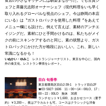
食店の小さなキッチンには馴染まなかった。でも古賀シ
ェフと斉藤元志郎オーナーシェフ（現代料理をいち早く
取り入れるグローバルな視点のシェフ。今は静岡の本店
にいる）は〝ガストロバックを使用した料理〞をあえて
メニュー欄にも設けた。例えて言えば、素材のアンチエ
イジングだ。素材にひと手間かけるのは、私たちがメイ
クの前にスキンケアするのと同じ。素の状態より、ガス
トロバックにかけた方が格段においしい。これ、新しい
常識になるかも！
いぬかい・ゆみこ
レストランジャーナリスト。東京を中心に、国内
外の食文化、レストラン事情をレポート。
目白 旬香亭
東京都豊島区目白2-39-1 トラッド目白2F
☎03･5927･1606 11：00～14：00LO、17：
00～22：00LO 無休 30席
ランチセット￥1,600、おまかせコース（要予
約）￥3,200～、夜はアラカルトも可。コースはクラシックな洋食