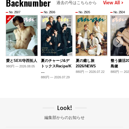
Backnumber
View All
過去の号はこちらから
No. 2507
No. 2506
No. 2505
No. 2504
愛とSEX/寺西拓人
夏のチャージ&デ
夏の癒し旅
整う腸活20
トックスRecipe/K
2026/NEWS
島健
980円 — 2026.08.05
…
880円 — 2026.07.22
880円 — 202
880円 — 2026.07.29
Look!
編集部からのお知らせ