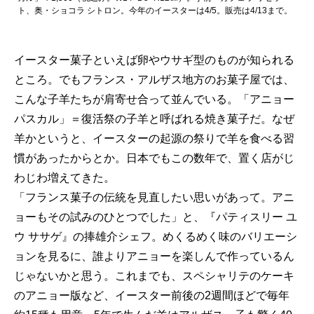
ト、奥・ショコラ シトロン。今年のイースターは4/5。販売は4/13まで。
イースター菓子といえば卵やウサギ型のものが知られる
ところ。でもフランス・アルザス地方のお菓子屋では、
こんな子羊たちが肩寄せ合って並んでいる。「アニョー
パスカル」＝復活祭の子羊と呼ばれる焼き菓子だ。なぜ
羊かというと、イースターの起源の祭りで羊を食べる習
慣があったからとか。日本でもこの数年で、置く店がじ
わじわ増えてきた。
「フランス菓子の伝統を見直したい思いがあって。アニ
ョーもその試みのひとつでした」と、『パティスリー ユ
ウ ササゲ』の捧雄介シェフ。めくるめく味のバリエーシ
ョンを見るに、誰よりアニョーを楽しんで作っているん
じゃないかと思う。これまでも、スペシャリテのケーキ
のアニョー版など、イースター前後の2週間ほどで毎年