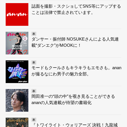
誌面を撮影・スクショしてSNS等にアップする
ことは法律で禁止されています。
本
ダンサー・振付師 NOSUKEさんによる人気連
載“ダンエク”がMOOKに！
本
モードもクールさもキラキラもエモさも。anan
が撮るなにわ男子の魅力全部。
本
岡田准一の“頭の中”を覗き見ることができる
ananの人気連載が待望の書籍化
本
『トワイライト・ウォリアーズ 決戦！九龍城