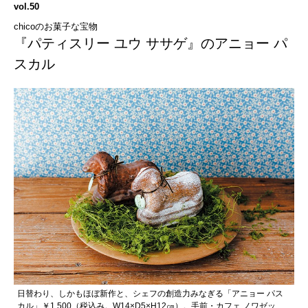
vol.50
chicoのお菓子な宝物
『パティスリー ユウ ササゲ』のアニョー パ
スカル
日替わり、しかもほぼ新作と、シェフの創造力みなぎる「アニョー パス
カル」￥1,500（税込み。W14×D5×H12㎝）。手前・カフェ ノワゼッ