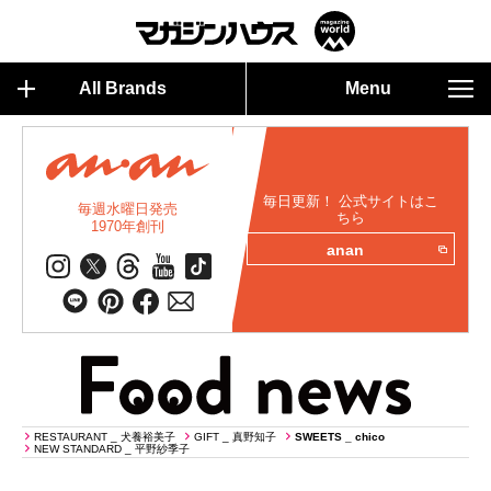
All Brands
Menu
毎日更新！ 公式サイトはこ
毎週水曜日発売
ちら
1970年創刊
anan
RESTAURANT _ 犬養裕美子
GIFT _ 真野知子
SWEETS _ chico
NEW STANDARD _ 平野紗季子