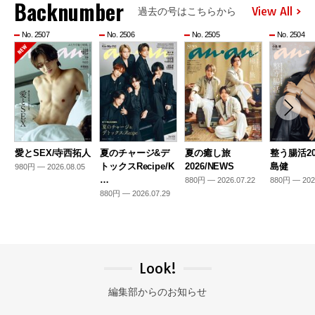
Backnumber
View All
過去の号はこちらから
No. 2507
No. 2506
No. 2505
No. 2504
愛とSEX/寺西拓人
夏のチャージ&デ
夏の癒し旅
整う腸活20
トックスRecipe/K
2026/NEWS
島健
980円 — 2026.08.05
…
880円 — 2026.07.22
880円 — 202
880円 — 2026.07.29
Look!
編集部からのお知らせ