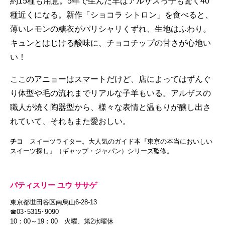
約15種も用意。5年で生んだ羊はアルザスっ子も驚く40
種近くになる。新作「ショコラ シトロン」を食べると、
薄いレモンの糖衣がパリシャリくずれ、生地はふわり。
キュンとはじける酸味に、チョコチップの甘さが心地い
い！
ここのアニョーはスマートだけど、店によってはずんぐ
り体型や毛の流れまでリアルな子羊もいる。アルザスの
職人が焼く陶器型から、様々な表情と温もりが醸し出さ
れていて、それもまた愛おしい。
チコ
スイーツライター。大人気のガイド本『東京の本当においしい
スイーツ探し』（ギャップ・ジャパン）シリーズ監修。
パティスリー ユウ ササゲ
東京都世田谷区南烏山6-28-13
☎03･5315･9090
10：00～19：00 火曜、第2水曜休