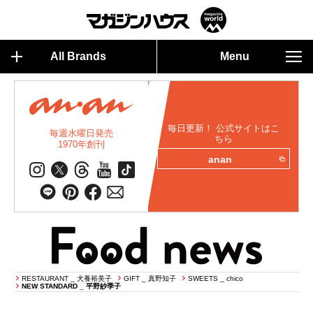
All Brands
Menu
毎日更新！ 公式サイトはこ
毎週水曜日発売
ちら
1970年創刊
anan
RESTAURANT _ 犬養裕美子
GIFT _ 真野知子
SWEETS _ chico
NEW STANDARD _ 平野紗季子