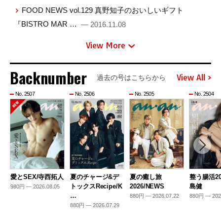
FOOD NEWS vol.129 真野知子のおいしいギフト
『BISTRO MAR …
— 2016.11.08
View More
Backnumber
View All
過去の号はこちらから
No. 2507
No. 2506
No. 2505
No. 2504
愛とSEX/寺西拓人
夏のチャージ&デ
夏の癒し旅
整う腸活20
トックスRecipe/K
2026/NEWS
島健
980円 — 2026.08.05
…
880円 — 2026.07.22
880円 — 202
880円 — 2026.07.29