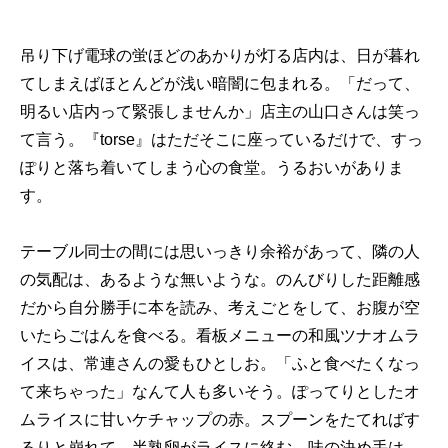
吊り下げ電球の蛍ほどのあかりが灯る店内は、日が暮れ
てしまえばほとんどが浅い暗闇に包まれる。「だって、
明るい店内って緊張しませんか」店主の山口さんは笑っ
て言う。『torse』はただそこに座っているだけで、すっ
ぽりと落ち着いてしまう心の食堂。うるおいがありま
す。
テーブル同士の間には思いっきり余裕があって、隣の人
の気配は、あるような無いような。のんびりした距離感
だから自分勝手に本を読み、考えごとをして、お腹が空
いたらごはんを食べる。看板メニューの和風ツナオムラ
イスは、常連さんの愛もひとしお。「ふと食べたくなっ
て来ちゃった」なんて人も多いそう。ぽってりとしたオ
ムライスに甘いケチャップの赤。スプーンをたてればす
るりと崩れて、半熟卵がライスに絡む。味の決め手は、