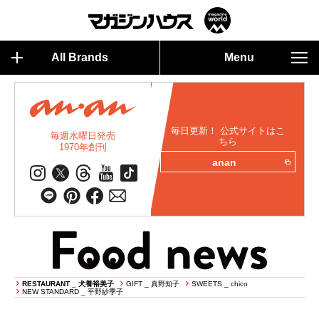
All Brands
Menu
毎日更新！ 公式サイトはこ
毎週水曜日発売
ちら
1970年創刊
anan
RESTAURANT _ 犬養裕美子
GIFT _ 真野知子
SWEETS _ chico
NEW STANDARD _ 平野紗季子