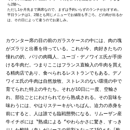
ら2階へ。
ただし1か月先まで満席なので、まずは予約いらずのランチがおすすめ。
平日ランチは1、2階とも同じメニューでお値段も手ごろ。どの肉が出るか
は、その日によって違うのでお楽しみ。
カウンター席の目の前のガラスケースの中には、肉の塊
がズラリと出番を待っている。これが今、肉好きたちの
憧れの的、パリの肉職人、ユーゴ・デノワイエ氏が手掛
ける牛肉だ。つまりここはフランス直輸入の牛肉を買え
る精肉店であり、食べられるレストランでもある。デノ
ワイエ氏の牛肉は自然放牧、ストレスのない環境の中で
育てられた特上の牛たち。それが10日に一度、空輸さ
れ、部位ごとにわけられてから熟成される。その旨味を
味わうには、やはりステーキがいちばん。迫力の赤身を
前にすると、人は誰でも臨戦態勢になる。リムーザン産
牛イチボには〝熟成による〞やわらかさに驚き、すっき
りした酸味（血）がソースの役割となって150ｇを『飲