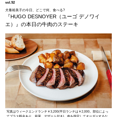
vol.92
犬養裕美子の今日、どこで何、食べる?
『HUGO DESNOYER（ユーゴ デノワイ
エ）』の本日の牛肉のステーキ
写真はウィークエンドランチ￥3,200(平日ランチは￥2,000。部位によっ
てプラス料金あり、前菜、デザート付き)。肉を指定してオーダーするな