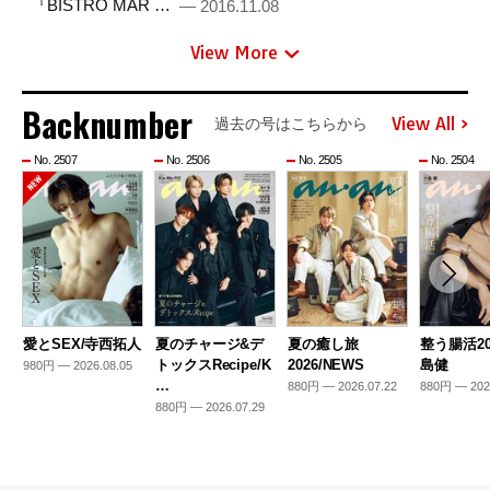
『BISTRO MAR …
— 2016.11.08
View More
Backnumber
View All
過去の号はこちらから
No. 2507
No. 2506
No. 2505
No. 2504
愛とSEX/寺西拓人
夏のチャージ&デ
夏の癒し旅
整う腸活20
トックスRecipe/K
2026/NEWS
島健
980円 — 2026.08.05
…
880円 — 2026.07.22
880円 — 202
880円 — 2026.07.29