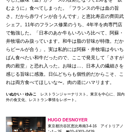
むように』食べてしまった。「フランスの牛は血の旨
さ。だから赤ワインが合うんです」と恵比寿店の齊田武
シェフ。11年のフランス修業のうち、4年半を肉専門店
で勉強した。「日本のあか牛もいろいろ比べて、阿蘇・
井牧場のみ扱っています。和牛は脂の甘味が特徴。だか
らビールが合う」。実は私的には阿蘇・井牧場は今いち
ばん食べたい和牛だったので、ここで発見して「さすが
肉の殿堂」と恐れ入った。お味は…、日本人の繊細さを
感じる旨味に感激。日仏どちらも個性的だからこそ、こ
れは両方食べてほしいな〜。肉の道にハマリます。
いぬかい・ゆみこ
レストランジャーナリスト。東京を中心に、国内
外の食文化、レストラン事情をレポート。
HUGO DESNOYER
東京都渋谷区恵比寿南3-4-16 アイトリアノ
ン1～2F ☎03･6303･0429