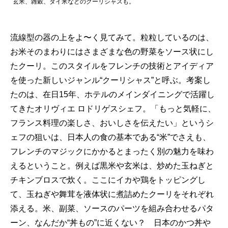
玄米、雑穀、タイ米などのクーリシャスも。
流線型の器の上をよ〜く見てみて。粒粒しているのは、
お米そのまわりにはさまざまな色の野菜をソース状にし
たクーリ。このスタイルをフレンチの技術とアイディア
を使った新しいジャンル“クーリシャス”と呼ぶ。考案し
たのは、在日15年、ホテルのメインダイニングで活躍し
てきたオリヴィエ ロドリゲスシェフ。「もっと気軽に、
フランス料理の楽しさ、おいしさを伝えたい」というシ
ェフの狙いは、日本人の食の基本である“米”でさえも、
フレンチのマジックにかかるとまったく別の魅力を味わ
えるということ。例えば黒米や玄米は、炒めた玉ねぎと
チキンブロスで炊く。ここにイカや鶏をトッピングし
て、玉ねぎや舞茸を液体状に煮詰めたクーリをそれぞれ
添える。米、副菜、ソースのパーツを組み合わせるパタ
ーン、なんだか“丼もの”に近くない？ 日本のかつ丼や