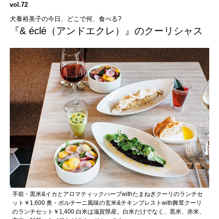
vol.72
犬養裕美子の今日、どこで何、食べる?
『& éclé（アンドエクレ）』のクーリシャス
手前・黒米&イカとアロマティックハーブwithたまねぎクーリのランチセ
ット￥1,600 奥・ポルチーニ風味の玄米&チキンブレストwith舞茸クーリ
のランチセット￥1,400 白米は滋賀県産。白米だけでなく、黒米、赤米、