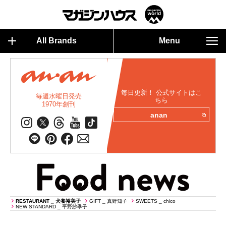
All Brands
Menu
毎日更新！ 公式サイトはこ
毎週水曜日発売
ちら
1970年創刊
anan
RESTAURANT _ 犬養裕美子
GIFT _ 真野知子
SWEETS _ chico
NEW STANDARD _ 平野紗季子