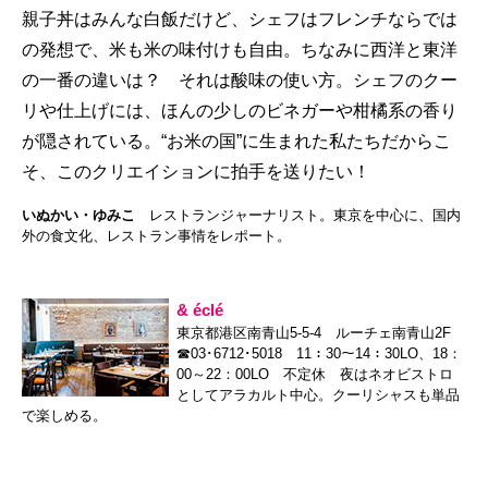
親子丼はみんな白飯だけど、シェフはフレンチならでは
の発想で、米も米の味付けも自由。ちなみに西洋と東洋
の一番の違いは？ それは酸味の使い方。シェフのクー
リや仕上げには、ほんの少しのビネガーや柑橘系の香り
が隠されている。“お米の国”に生まれた私たちだからこ
そ、このクリエイションに拍手を送りたい！
いぬかい・ゆみこ
レストランジャーナリスト。東京を中心に、国内
外の食文化、レストラン事情をレポート。
& éclé
東京都港区南青山5-5-4 ルーチェ南青山2F
☎03･6712･5018 11：30～14：30LO、18：
00～22：00LO 不定休 夜はネオビストロ
としてアラカルト中心。クーリシャスも単品
で楽しめる。