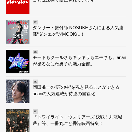
本
ダンサー・振付師 NOSUKEさんによる人気連
載“ダンエク”がMOOKに！
本
モードもクールさもキラキラもエモさも。anan
が撮るなにわ男子の魅力全部。
本
岡田准一の“頭の中”を覗き見ることができる
ananの人気連載が待望の書籍化
本
『トワイライト・ウォリアーズ 決戦！九龍城
砦』等、一冊丸ごと香港映画特集！