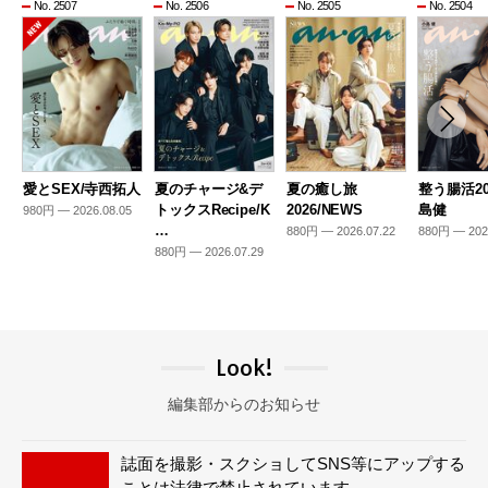
No. 2507
No. 2506
No. 2505
No. 2504
愛とSEX/寺西拓人
夏のチャージ&デ
夏の癒し旅
整う腸活20
トックスRecipe/K
2026/NEWS
島健
980円 — 2026.08.05
…
880円 — 2026.07.22
880円 — 202
880円 — 2026.07.29
Look!
編集部からのお知らせ
誌面を撮影・スクショしてSNS等にアップする
ことは法律で禁止されています。