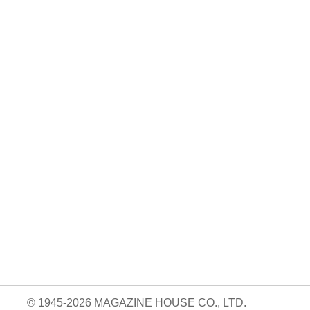
No. 2500
No. 2499
No. 2498
ダ
王道エンタメの矜
呼吸と体幹/渡辺翔
お金の教科書
太
持/SUPER EIGH
太
2026/Aぇ! group
…
…
06.24
880円 — 2026.06.10
980円 — 2026.06.17
980円 — 2026.06.03
© 1945-2026 MAGAZINE HOUSE CO., LTD.