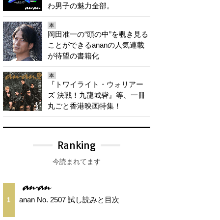
わ男子の魅力全部。
本
岡田准一の“頭の中”を覗き見る
ことができるananの人気連載
が待望の書籍化
本
『トワイライト・ウォリアー
ズ 決戦！九龍城砦』等、一冊
丸ごと香港映画特集！
Ranking
今読まれてます
anan No. 2507 試し読みと目次
1