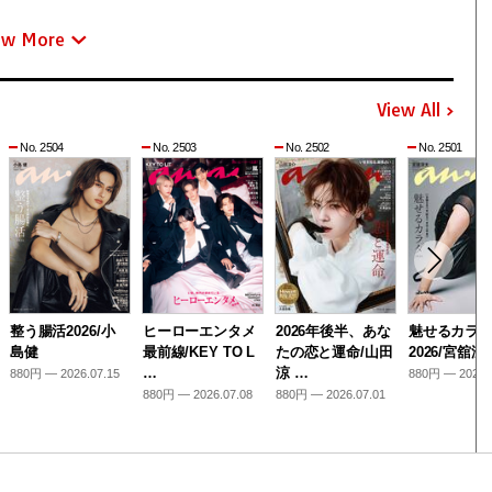
ew More
View All
No. 2504
No. 2503
No. 2502
No. 2501
整う腸活2026/小
ヒーローエンタメ
2026年後半、あな
魅せるカラ
島健
最前線/KEY TO L
たの恋と運命/山田
2026/宮舘涼
…
涼 …
880円 — 2026.07.15
880円 — 2026.
880円 — 2026.07.08
880円 — 2026.07.01