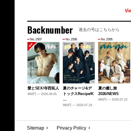
Vi
Backnumber
過去の号はこちらから
No. 2507
No. 2506
No. 2505
愛とSEX/寺西拓人
夏のチャージ&デ
夏の癒し旅
トックスRecipe/K
2026/NEWS
980円 — 2026.08.05
…
880円 — 2026.07.22
880円 — 2026.07.29
Sitemap
Privacy Policy