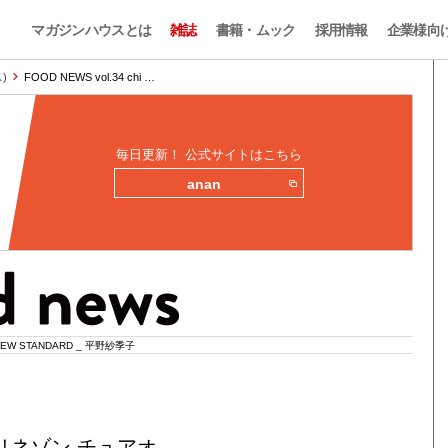
マガジンハウスとは
雑誌
書籍・ムック
採用情報
企業様向
)
FOOD NEWS vol.34 chi …
毎日更新！ 公式サイトはこちら
anan
EW STANDARD _ 平野紗季子
リネゾン チュアオ