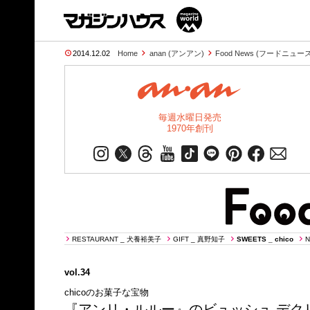
2014.12.02
Home
anan (アンアン)
Food News (フードニュース
毎週水曜日発売
1970年創刊
RESTAURANT _ 犬養裕美子
GIFT _ 真野知子
SWEETS _ chico
N
vol.34
chicoのお菓子な宝物
『アンリ・ルルー』のビュッシュ デク