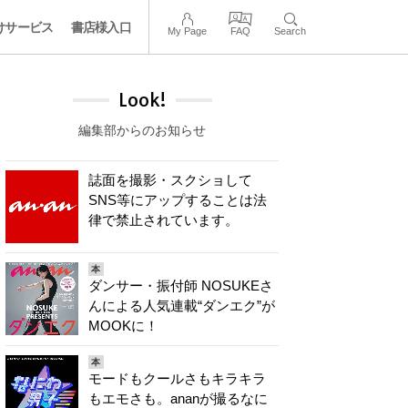
けサービス
書店様入口
My Page
FAQ
Search
Look!
編集部からのお知らせ
誌面を撮影・スクショして
SNS等にアップすることは法
律で禁止されています。
本
ダンサー・振付師 NOSUKEさ
んによる人気連載“ダンエク”が
MOOKに！
本
モードもクールさもキラキラ
もエモさも。ananが撮るなに