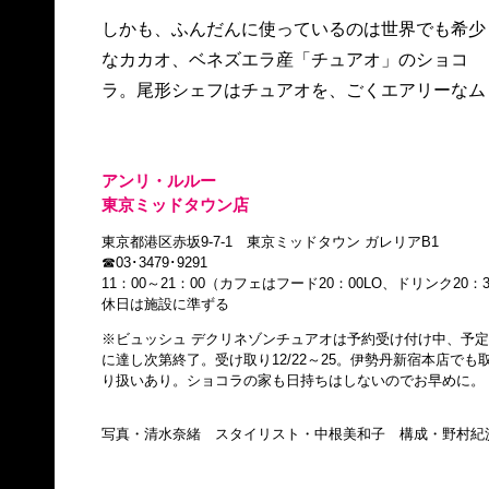
しかも、ふんだんに使っているのは世界でも希少
なカカオ、ベネズエラ産「チュアオ」のショコ
ラ。尾形シェフはチュアオを、ごくエアリーなム
アンリ・ルルー
東京ミッドタウン店
東京都港区赤坂9-7-1 東京ミッドタウン ガレリアB1
☎03･3479･9291
11：00～21：00（カフェはフード20：00LO、ドリンク20：
休日は施設に準ずる
※ビュッシュ デクリネゾンチュアオは予約受け付け中、予定
に達し次第終了。受け取り12/22～25。伊勢丹新宿本店でも
り扱いあり。ショコラの家も日持ちはしないのでお早めに。
写真・清水奈緒 スタイリスト・中根美和子 構成・野村紀沙枝