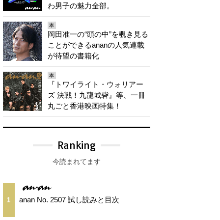
わ男子の魅力全部。
本
岡田准一の“頭の中”を覗き見る
ことができるananの人気連載
が待望の書籍化
本
『トワイライト・ウォリアー
ズ 決戦！九龍城砦』等、一冊
丸ごと香港映画特集！
Ranking
今読まれてます
anan No. 2507 試し読みと目次
1