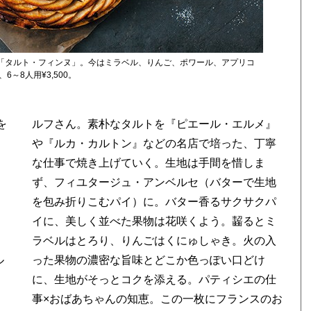
「タルト・フィンヌ」。今はミラベル、りんご、ポワール、アプリコ
6～8人用¥3,500。
を
』
ル
け