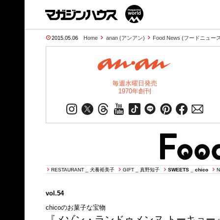
2015.05.06
Home
anan (アンアン)
Food News (フードニュース
毎週水曜日発売
1970年創刊
RESTAURANT _ 犬養裕美子
GIFT _ 真野知子
SWEETS _ chico
N
vol.54
chicoのお菓子な宝物
『メゾン・ランドゥメンヌ トーキョー