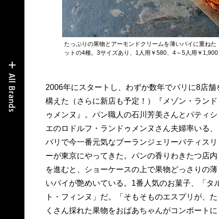
たっぷりの果物とアーモンドクリームを薄いパイに重ねた
ットの4種。3サイズあり、1人用￥580、4～5人用￥1,900、
2006年にスタートし、わずか数年でパリに8店舗
ルフさん。素朴なタルトを『ピエール・エルメ
構えた（さらに新店も予定！）『メゾン・ランド
や『ルカ・カルトン』などの名店で培った、丁寧
ゥメンヌ』。パン職人の石川芳美さんとパティシ
な仕事で焼き上げていく。生地は手間を惜しま
エのロドルフ・ランドゥメンヌさん夫婦率いる、
ず、フィユタージュ・アンベルセ（バターで生地
パリで今一番元気なブーランジェリーパティスリ
を包み折りこむパイ）に。バター香るサクサクパ
ーが東京にやってきた。パンの香りわきたつ店内
イに、美しく並べた果物は花咲くよう。齧るとミ
を進むと、ショーケースの上で果物どっさりの薄
ラベルはとろり、りんごはくにゅしゃき。火の入
いパイが艶めいている。1番人気のお菓子、「タ
った果物の濃密な旨味とどこか色っぽい口ど
ト・フィンヌ」だ。「そもそものエスプリが、た
に、生地がそっとコクを添える。パティシエの仕
くさん採れた果物をおばあちゃんがコンポートに
事×おばあちゃんの知恵。この一枚にフランスのお