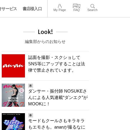
けサービス
書店様入口
My Page
FAQ
Search
Look!
編集部からのお知らせ
誌面を撮影・スクショして
SNS等にアップすることは法
律で禁止されています。
本
ダンサー・振付師 NOSUKEさ
んによる人気連載“ダンエク”が
MOOKに！
本
モードもクールさもキラキラ
もエモさも。ananが撮るなに