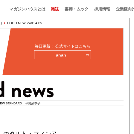
マガジンハウスとは
雑誌
書籍・ムック
採用情報
企業様向
)
FOOD NEWS vol.54 chi …
毎日更新！ 公式サイトはこちら
anan
EW STANDARD _ 平野紗季子
』のタルト・フィンヌ