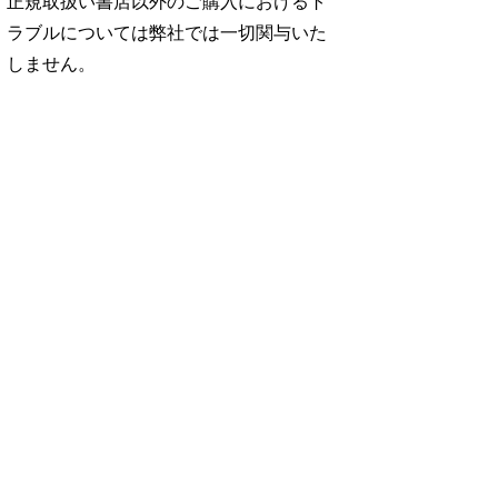
正規取扱い書店以外のご購入におけるト
ラブルについては弊社では一切関与いた
しません。
No. 2500
No. 2499
No. 2498