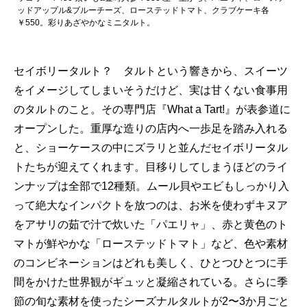
ッドアップル&ブルーチーズ、ローステッドトマト、クラブケーキ各
￥550。彩りあざやかなミニタルト。
セイボリータルト？ タルトという響きから、スイーツ
をイメージしてしまいそうだけど、実は甘くない食事用
のタルトのこと。その専門店『What a Tart!』が表参道に
オープンした。重厚な造りの店内へ一歩足を踏み入れる
と、ショーケースの中にズラリと並んだセイボリータル
トたちが迎えてくれます。目移りしてしまうほどのライ
ンナップは全部で12種類。ムール貝やエビもしっかり入
って絶大なインパクトを放つのは、お米を使わずキヌア
をアサリの茹で汁で炊いた「パエリャ」、赤と黄色のト
マトが鮮やかな「ローステッドトマト」など、色や素材
のコンビネーションはどれも美しく、ひとつひとつに手
間をかけた世界観がギュッと凝縮されている。さらに季
節の旬な素材を使ったシーズナルタルトが2〜3か月ごと