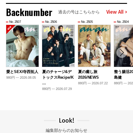
Backnumber
View All
過去の号はこちらから
No. 2507
No. 2506
No. 2505
No. 2504
愛とSEX/寺西拓人
夏のチャージ&デ
夏の癒し旅
整う腸活20
トックスRecipe/K
2026/NEWS
島健
980円 — 2026.08.05
…
880円 — 2026.07.22
880円 — 202
880円 — 2026.07.29
Look!
編集部からのお知らせ