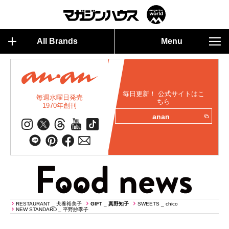
All Brands
Menu
毎日更新！ 公式サイトはこ
毎週水曜日発売
ちら
1970年創刊
anan
RESTAURANT _ 犬養裕美子
GIFT _ 真野知子
SWEETS _ chico
NEW STANDARD _ 平野紗季子