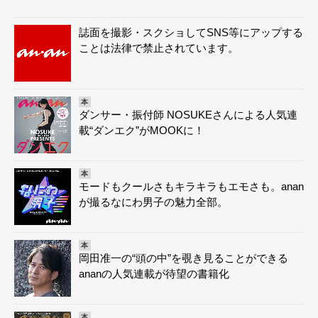
誌面を撮影・スクショしてSNS等にアップする
ことは法律で禁止されています。
本
ダンサー・振付師 NOSUKEさんによる人気連
載“ダンエク”がMOOKに！
本
モードもクールさもキラキラもエモさも。anan
が撮るなにわ男子の魅力全部。
本
岡田准一の“頭の中”を覗き見ることができる
ananの人気連載が待望の書籍化
本