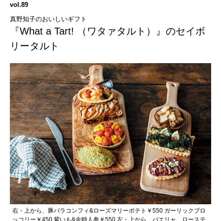
vol.89
真野知子のおいしいギフト
『What a Tart! （ワタァタルト）』のセイボ
リータルト
右・上から、豚バラコンフィ&ローズマリーポテト￥550 ガーリックブロ
ッコリー￥450 紫いも&金時人参￥550 左・上から、パエリャ、ローステ