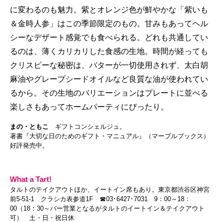
に変わるのも魅力。紫とオレンジ色が鮮やかな「紫いも
＆金時人参」はこの季節限定のもの。甘みもあってヘル
シーなデザート感覚でも食べられる。どれも共通してい
るのは、薄くカリカリした食感の生地。時間が経っても
クリスピーな秘密は、バターが一切使用されず、太白胡
麻油やグレープシードオイルなど良質な油が使われてい
るから。その生地のバリエーションはプレートに並べる
楽しさもあってホームパーティにぴったり。
まの・ともこ
ギフトコンシェルジュ。
著書『大切な日のためのギフト・マニュアル』（マーブルブックス）
好評発売中。
What a Tart!
タルトのテイクアウトほか、イートイン席もあり。東京都渋谷区神宮
前5-51-1 クラシカ表参道1F ☎03･6427･7031 9：00～18：
00（18：30～バー営業となるがタルトのイートイン＆テイクアウト
可） 土・日・祝日休