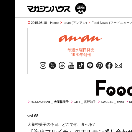
2015.08.18
Home
anan (アンアン)
Food News (フードニュース
毎週水曜日発売
1970年創刊
RESTAURANT _ 犬養裕美子
GIFT _ 真野知子
SWEETS _ chico
N
vol.68
犬養裕美子の今日、どこで何、食べる?
『炭火マルイチ』のホルモン盛り合わ