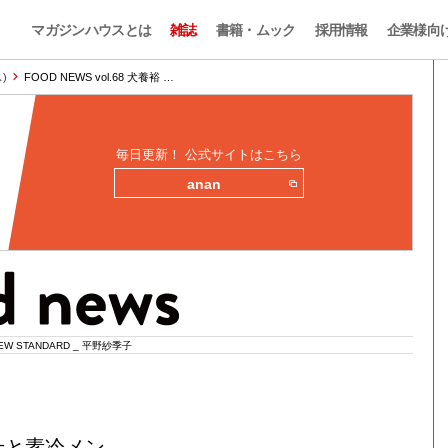
マガジンハウスとは
雑誌
書籍・ムック
採用情報
企業様向
)
FOOD NEWS vol.68 犬養裕 …
毎日更新！ 公式サイトはこちら
anan
EW STANDARD _ 平野紗季子
せと素冷メン