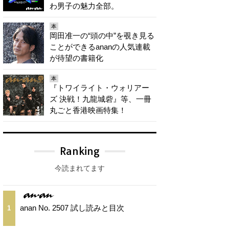
わ男子の魅力全部。
本
岡田准一の“頭の中”を覗き見る
ことができるananの人気連載
が待望の書籍化
本
『トワイライト・ウォリアー
ズ 決戦！九龍城砦』等、一冊
丸ごと香港映画特集！
Ranking
今読まれてます
anan No. 2507 試し読みと目次
1