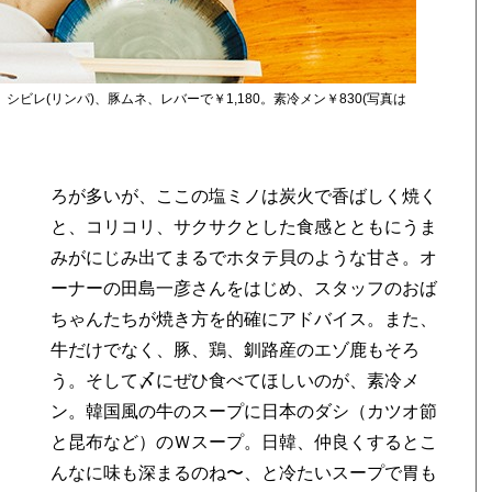
シビレ(リンパ)、豚ムネ、レバーで￥1,180。素冷メン￥830(写真は