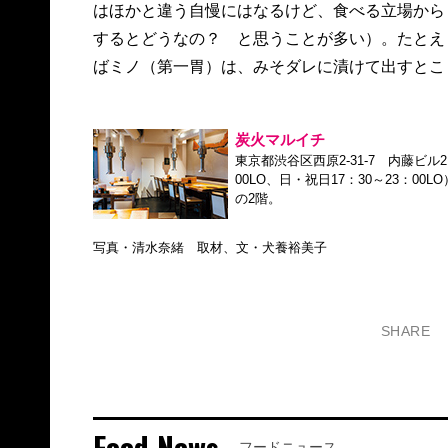
はほかと違う自慢にはなるけど、食べる立場から
するとどうなの？ と思うことが多い）。たとえ
ばミノ（第一胃）は、みそダレに漬けて出すとこ
炭火マルイチ
東京都渋谷区西原2-31-7 内藤ビル2F 
00LO、日・祝日17：30～23：
の2階。
写真・清水奈緒 取材、文・犬養裕美子
SHARE
Food News
フードニュース