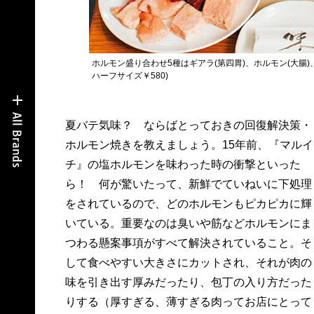
ホルモン盛り合わせ5種はギアラ(第四胃)、ホルモン(大腸)、
ハーフサイズ￥580)
夏バテ気味？ ならばとっておきの回復解決策・
ろが多いが、ここの塩ミノは炭火で香ばしく焼く
ホルモン焼きを教えましょう。15年前、『マルイ
と、コリコリ、サクサクとした食感とともにうま
チ』の塩ホルモンを味わった時の衝撃といった
みがにじみ出てまるでホタテ貝のような甘さ。オ
ら！ 何が驚いたって、新鮮でていねいに下処理
ーナーの田島一彦さんをはじめ、スタッフのおば
をされているので、どのホルモンもピカピカに輝
ちゃんたちが焼き方を的確にアドバイス。また、
いている。重要なのは臭いや筋などホルモンにま
牛だけでなく、豚、鶏、釧路産のエゾ鹿もそろ
つわる懸案事項がすべて解決されていること。そ
う。そして〆にぜひ食べてほしいのが、素冷メ
して食べやすい大きさにカットされ、それが肉の
ン。韓国風の牛のスープに日本のダシ（カツオ節
味を引き出す厚みだったり、包丁の入り方だった
と昆布など）のＷスープ。日韓、仲良くするとこ
りする（厚すぎる、薄すぎる肉ってお店にとって
んなに味も深まるのね〜、と冷たいスープで胃も