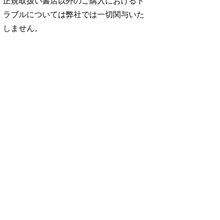
正規取扱い書店以外のご購入におけるト
ラブルについては弊社では一切関与いた
しません。
No. 2500
No. 2499
No. 2498