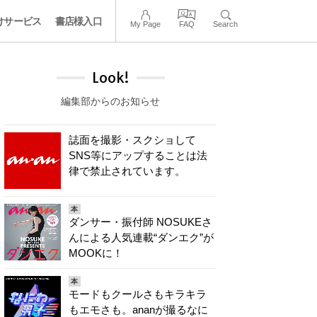
けサービス
書店様入口
My Page
FAQ
Search
Look!
編集部からのお知らせ
誌面を撮影・スクショして
SNS等にアップすることは法
律で禁止されています。
本
ダンサー・振付師 NOSUKEさ
んによる人気連載“ダンエク”が
MOOKに！
本
モードもクールさもキラキラ
もエモさも。ananが撮るなに