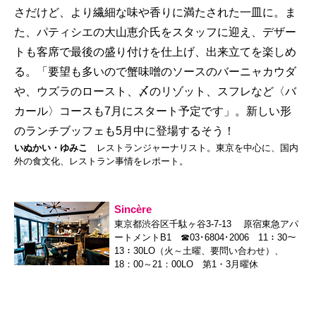
さだけど、より繊細な味や香りに満たされた一皿に。ま
た、パティシエの大山恵介氏をスタッフに迎え、デザー
トも客席で最後の盛り付けを仕上げ、出来立てを楽しめ
る。「要望も多いので蟹味噌のソースのバーニャカウダ
や、ウズラのロースト、〆のリゾット、スフレなど〈バ
カール〉コースも7月にスタート予定です」。新しい形
のランチブッフェも5月中に登場するそう！
いぬかい・ゆみこ
レストランジャーナリスト。東京を中心に、国内
外の食文化、レストラン事情をレポート。
Sincère
東京都渋谷区千駄ヶ谷3-7-13 原宿東急アパ
ートメントB1 ☎03･6804･2006 11：30～
13：30LO（火～土曜、要問い合わせ）、
18：00～21：00LO 第1・3月曜休