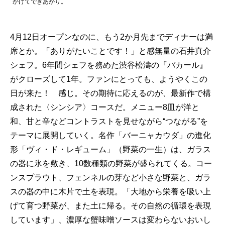
かけてできあがり。
4月12日オープンなのに、もう2か月先までディナーは満
席とか。「ありがたいことです！」と感無量の石井真介
シェフ。6年間シェフを務めた渋谷松濤の『バカール』
がクローズして1年。ファンにとっても、ようやくこの
日が来た！ 感じ。その期待に応えるのが、最新作で構
成された〈シンシア〉コースだ。メニュー8皿が洋と
和、甘と辛などコントラストを見せながら“つながる”を
テーマに展開していく。名作「バーニャカウダ」の進化
形「ヴィ・ド・レギューム」（野菜の一生）は、ガラス
の器に氷を敷き、10数種類の野菜が盛られてくる。コー
ンスプラウト、フェンネルの芽など小さな野菜と、ガラ
スの器の中に木片で土を表現。「大地から栄養を吸い上
げて育つ野菜が、また土に帰る。その自然の循環を表現
しています」、濃厚な蟹味噌ソースは変わらないおいし