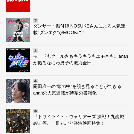
本
ダンサー・振付師 NOSUKEさんによる人気連
載“ダンエク”がMOOKに！
本
モードもクールさもキラキラもエモさも。anan
が撮るなにわ男子の魅力全部。
本
岡田准一の“頭の中”を覗き見ることができる
ananの人気連載が待望の書籍化
本
『トワイライト・ウォリアーズ 決戦！九龍城
砦』等、一冊丸ごと香港映画特集！