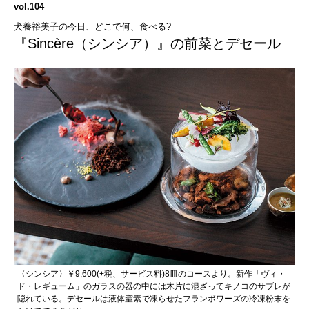
vol.104
犬養裕美子の今日、どこで何、食べる?
『Sincère（シンシア）』の前菜とデセール
〈シンシア〉￥9,600(+税、サービス料)8皿のコースより。新作「ヴィ・
ド・レギューム」のガラスの器の中には木片に混ざってキノコのサブレが
隠れている。デセールは液体窒素で凍らせたフランボワーズの冷凍粉末を