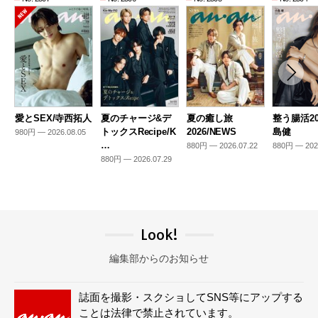
愛とSEX/寺西拓人
夏のチャージ&デ
夏の癒し旅
整う腸活20
トックスRecipe/K
2026/NEWS
島健
980円 — 2026.08.05
…
880円 — 2026.07.22
880円 — 202
880円 — 2026.07.29
Look!
編集部からのお知らせ
誌面を撮影・スクショしてSNS等にアップする
ことは法律で禁止されています。