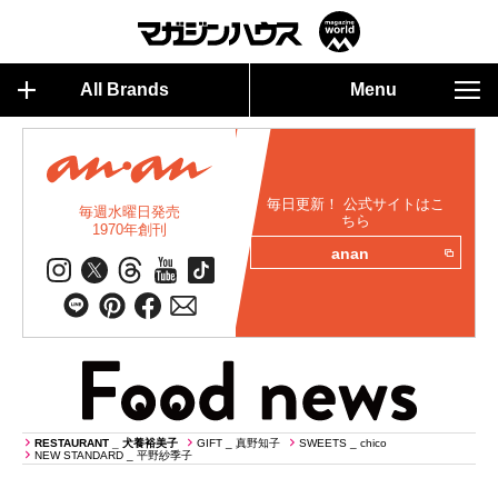
All Brands
Menu
毎日更新！ 公式サイトはこ
毎週水曜日発売
ちら
1970年創刊
anan
RESTAURANT _ 犬養裕美子
GIFT _ 真野知子
SWEETS _ chico
NEW STANDARD _ 平野紗季子