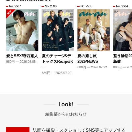
No. 2507
No. 2506
No. 2505
No. 2504
愛とSEX/寺西拓人
夏のチャージ&デ
夏の癒し旅
整う腸活20
トックスRecipe/K
2026/NEWS
島健
980円 — 2026.08.05
…
880円 — 2026.07.22
880円 — 202
880円 — 2026.07.29
Look!
編集部からのお知らせ
誌面を撮影・スクショしてSNS等にアップする