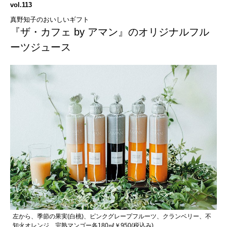
vol.113
真野知子のおいしいギフト
『ザ・カフェ by アマン』のオリジナルフル
ーツジュース
左から、季節の果実(白桃)、ピンクグレープフルーツ、クランベリー、不
知火オレンジ、完熟マンゴー各180㎖￥950(税込み)