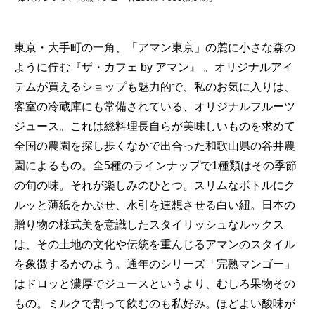
東京・大手町の一角、「アマン東京」の麓に小さな森の
ように佇む『ザ・カフェ by アマン』 。オリジナルアイ
テムが買えるショップも魅力的で、私のお気に入りは、
客室の冷蔵庫にも常備されている、オリジナルフルーツ
ジュース。これは総料理長自らが美味しいものを求めて
全国の農園を探し歩くなかで出合った和歌山県の谷井農
園によるもの。全5種のラインナップで1種類はその季節
の旬の味。それが楽しみのひとつ。スリムなボトルにク
ルッと薄紙をかぶせ、水引を連想させる白い紐。日本の
贈り物の様式美を意識したスタイリッシュなルックス
は、その土地の文化や伝統を重んじるアマンのスタイル
を象徴するかのよう。通年のシリーズ「完熟マンゴー」
はドロッと濃厚でジュースというより、むしろ果物その
もの。ミルクで割って飲むのも私好み。ほどよい酸味が