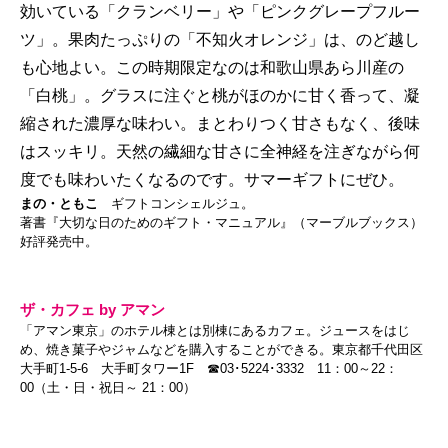
効いている「クランベリー」や「ピンクグレープフルー
ツ」。果肉たっぷりの「不知火オレンジ」は、のど越し
も心地よい。この時期限定なのは和歌山県あら川産の
「白桃」。グラスに注ぐと桃がほのかに甘く香って、凝
縮された濃厚な味わい。まとわりつく甘さもなく、後味
はスッキリ。天然の繊細な甘さに全神経を注ぎながら何
度でも味わいたくなるのです。サマーギフトにぜひ。
まの・ともこ
ギフトコンシェルジュ。
著書『大切な日のためのギフト・マニュアル』（マーブルブックス）
好評発売中。
ザ・カフェ by アマン
「アマン東京」のホテル棟とは別棟にあるカフェ。ジュースをはじ
め、焼き菓子やジャムなどを購入することができる。東京都千代田区
大手町1-5-6 大手町タワー1F ☎03･5224･3332 11：00～22：
00（土・日・祝日～ 21：00）