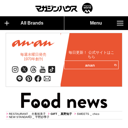
All Brands
Menu
毎日更新！ 公式サイトはこ
毎週水曜日発売
ちら
1970年創刊
anan
RESTAURANT _ 犬養裕美子
GIFT _ 真野知子
SWEETS _ chico
NEW STANDARD _ 平野紗季子