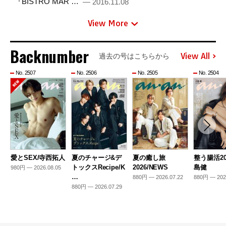
『BISTRO MAR …
— 2016.11.08
View More
Backnumber
View All
過去の号はこちらから
No. 2507
No. 2506
No. 2505
No. 2504
愛とSEX/寺西拓人
夏のチャージ&デ
夏の癒し旅
整う腸活20
トックスRecipe/K
2026/NEWS
島健
980円 — 2026.08.05
…
880円 — 2026.07.22
880円 — 202
880円 — 2026.07.29