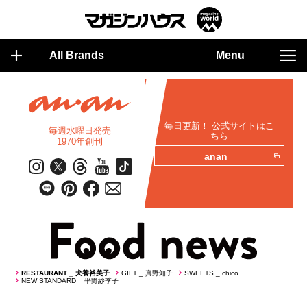
All Brands
Menu
毎日更新！ 公式サイトはこ
毎週水曜日発売
ちら
1970年創刊
anan
RESTAURANT _ 犬養裕美子
GIFT _ 真野知子
SWEETS _ chico
NEW STANDARD _ 平野紗季子