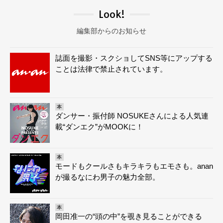
Look!
編集部からのお知らせ
誌面を撮影・スクショしてSNS等にアップする
ことは法律で禁止されています。
本
ダンサー・振付師 NOSUKEさんによる人気連
載“ダンエク”がMOOKに！
本
モードもクールさもキラキラもエモさも。anan
が撮るなにわ男子の魅力全部。
本
岡田准一の“頭の中”を覗き見ることができる