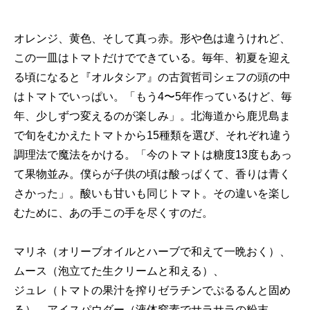
オレンジ、黄色、そして真っ赤。形や色は違うけれど、
この一皿はトマトだけでできている。毎年、初夏を迎え
る頃になると『オルタシア』の古賀哲司シェフの頭の中
はトマトでいっぱい。「もう4〜5年作っているけど、毎
年、少しずつ変えるのが楽しみ」。北海道から鹿児島ま
で旬をむかえたトマトから15種類を選び、それぞれ違う
調理法で魔法をかける。「今のトマトは糖度13度もあっ
て果物並み。僕らが子供の頃は酸っぱくて、香りは青く
さかった」。酸いも甘いも同じトマト。その違いを楽し
むために、あの手この手を尽くすのだ。
マリネ（オリーブオイルとハーブで和えて一晩おく）、
ムース（泡立てた生クリームと和える）、
ジュレ（トマトの果汁を搾りゼラチンでぷるるんと固め
る）、アイスパウダー（液体窒素でサラサラの粉末