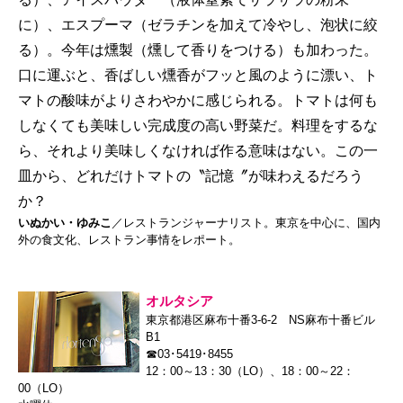
に）、エスプーマ（ゼラチンを加えて冷やし、泡状に絞
る）。今年は燻製（燻して香りをつける）も加わった。
口に運ぶと、香ばしい燻香がフッと風のように漂い、ト
マトの酸味がよりさわやかに感じられる。トマトは何も
しなくても美味しい完成度の高い野菜だ。料理をするな
ら、それより美味しくなければ作る意味はない。この一
皿から、どれだけトマトの〝記憶〞が味わえるだろう
か？
いぬかい・ゆみこ
／レストランジャーナリスト。東京を中心に、国内
外の食文化、レストラン事情をレポート。
オルタシア
東京都港区麻布十番3-6-2 NS麻布十番ビル
B1
☎03･5419･8455
12：00～13：30（LO）、18：00～22：
00（LO）