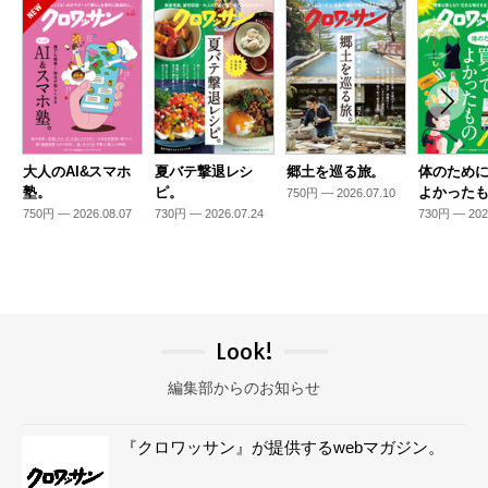
大人のAI&スマホ
夏バテ撃退レシ
郷土を巡る旅。
体のため
塾。
ピ。
よかった
750円 — 2026.07.10
750円 — 2026.08.07
730円 — 2026.07.24
730円 — 202
Look!
編集部からのお知らせ
『クロワッサン』が提供するwebマガジン。