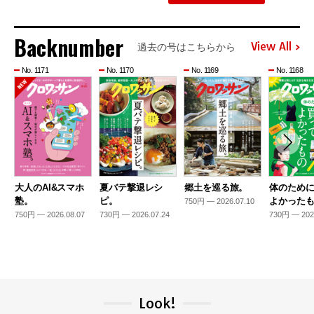
Backnumber
View All
過去の号はこちらから
No. 1171
No. 1170
No. 1169
No. 1168
大人のAI&スマホ
夏バテ撃退レシ
郷土を巡る旅。
体のため
塾。
ピ。
よかった
750円 — 2026.07.10
750円 — 2026.08.07
730円 — 2026.07.24
730円 — 202
Look!