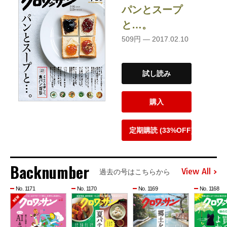
パンとスープ
と…。
509円 — 2017.02.10
試し読み
購入
定期購読 (33%OFF)
Backnumber
View All
過去の号はこちらから
No. 1171
No. 1170
No. 1169
No. 1168