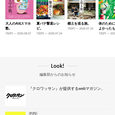
大人のAI&スマホ
夏バテ撃退レシ
郷土を巡る旅。
体のため
塾。
ピ。
よかった
750円 — 2026.07.10
750円 — 2026.08.07
730円 — 2026.07.24
730円 — 202
Look!
編集部からのお知らせ
『クロワッサン』が提供するwebマガジン。
アプリ