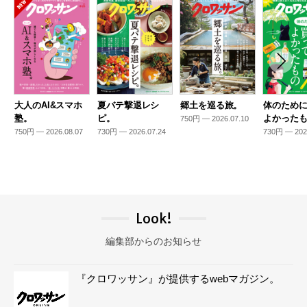
大人のAI&スマホ
夏バテ撃退レシ
郷土を巡る旅。
体のため
塾。
ピ。
よかった
750円 — 2026.07.10
750円 — 2026.08.07
730円 — 2026.07.24
730円 — 202
Look!
編集部からのお知らせ
『クロワッサン』が提供するwebマガジン。