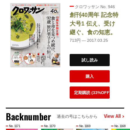
クロワッサン No. 946
創刊40周年 記念特
大号1 伝え、受け
継ぐ、食の知恵。
713円 — 2017.03.25
試し読み
購入
定期購読 (33%OFF)
Backnumber
View All
過去の号はこちらから
No. 1171
No. 1170
No. 1169
No. 1168