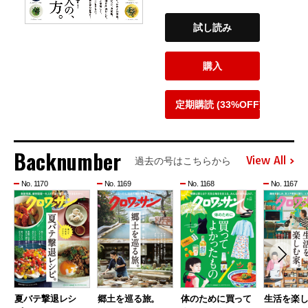
試し読み
購入
定期購読 (33%OFF)
Backnumber
View All
過去の号はこちらから
No. 1170
No. 1169
No. 1168
No. 1167
夏バテ撃退レシ
郷土を巡る旅。
体のために買って
生活を楽