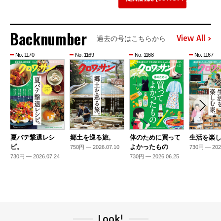
Backnumber
View All
過去の号はこちらから
No. 1170
No. 1169
No. 1168
No. 1167
夏バテ撃退レシ
郷土を巡る旅。
体のために買って
生活を楽
ピ。
よかったもの
750円 — 2026.07.10
730円 — 202
730円 — 2026.07.24
730円 — 2026.06.25
Look!