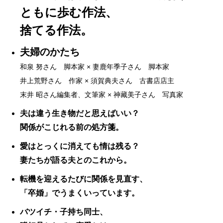
ともに歩む作法、
捨てる作法。
夫婦のかたち
和泉 努さん 脚本家 × 妻鹿年季子さん 脚本家
井上荒野さん 作家 × 須賀典夫さん 古書店店主
末井 昭さん編集者、文筆家 × 神藏美子さん 写真家
夫は違う生き物だと思えばいい？
関係がこじれる前の処方箋。
愛はとっくに消えても情は残る？
妻たちが語る夫とのこれから。
転機を迎えるたびに関係を見直す、
「卒婚」でうまくいっています。
バツイチ・子持ち同士、