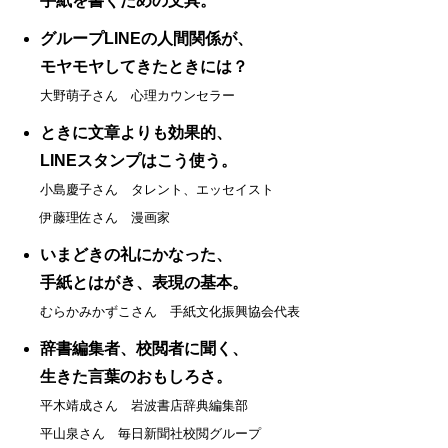
手紙を書くための文具。
グループLINEの人間関係が、
モヤモヤしてきたときには？
大野萌子さん 心理カウンセラー
ときに文章よりも効果的、
LINEスタンプはこう使う。
小島慶子さん タレント、エッセイスト
伊藤理佐さん 漫画家
いまどきの礼にかなった、
手紙とはがき、表現の基本。
むらかみかずこさん 手紙文化振興協会代表
辞書編集者、校閲者に聞く、
生きた言葉のおもしろさ。
平木靖成さん 岩波書店辞典編集部
平山泉さん 毎日新聞社校閲グループ