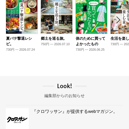
夏バテ撃退レシ
郷土を巡る旅。
体のために買って
生活を楽
ピ。
よかったもの
750円 — 2026.07.10
730円 — 202
730円 — 2026.07.24
730円 — 2026.06.25
Look!
編集部からのお知らせ
『クロワッサン』が提供するwebマガジン。