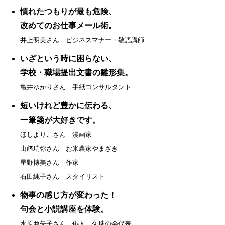
慣れたつもりが最も危険、
改めてのお仕事メール術。
井上明美さん ビジネスマナー・敬語講師
いざという時に困らない、
学校・職場提出文書の雛形集。
亀井ゆかりさん 手紙コンサルタント
短いけれど豊かに伝わる、
一筆箋が大好きです。
ほしよりこさん 漫画家
山﨑瑞弥さん お米農家やまざき
星野博美さん 作家
石田純子さん スタイリスト
物事の感じ方が変わった！
句会と小説講座を体験。
水原亜矢子さん 俳人、久珠の会代表