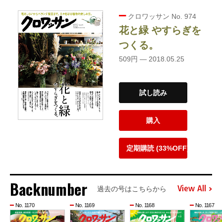
クロワッサン No. 974
花と緑 やすらぎを
つくる。
509円 — 2018.05.25
試し読み
購入
定期購読 (33%OFF)
Backnumber
View All
過去の号はこちらから
No. 1170
No. 1169
No. 1168
No. 1167