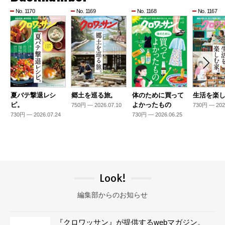
No. 1170
No. 1169
No. 1168
No. 1167
夏バテ撃退レシ
郷土を巡る旅。
体のために買って
生活を楽
ピ。
よかったもの
750円 — 2026.07.10
730円 — 202
730円 — 2026.07.24
730円 — 2026.06.25
Look!
編集部からのお知らせ
『クロワッサン』が提供するwebマガジン。