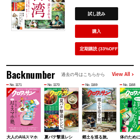
試し読み
購入
定期購読 (33%OFF)
Backnumber
View All
過去の号はこちらから
No. 1171
No. 1170
No. 1169
No. 1168
大人のAI&スマホ
夏バテ撃退レシ
郷土を巡る旅。
体のため