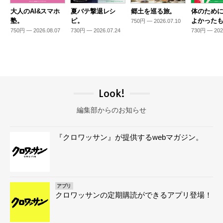
大人のAI&スマホ
夏バテ撃退レシ
郷土を巡る旅。
体のため
塾。
ピ。
よかった
750円 — 2026.07.10
750円 — 2026.08.07
730円 — 2026.07.24
730円 — 202
Look!
編集部からのお知らせ
『クロワッサン』が提供するwebマガジン。
アプリ
クロワッサンの定期購読ができるアプリ登場！