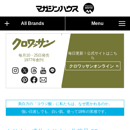
All Brands
Menu
毎日更新！公式サイトはこち
毎月10・25日発売
ら
1977年創刊
クロワッサンオンライン
美白力の「コウジ酸」に私たちは、なぜ惹かれるのか。
強い日差しでも、白い肌。使って18年の実感です。