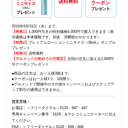
2016年8月31日（水）まで。
【特典1】
1,000円引きの特別価格6,000円で購入できます（表
示価格は本体価格です。別途、消費税がかかります）
【特典2】
プレミアムローションミニサイズ（36mL）サンプル
プレゼント
【特典3】
送料無料
【デルメッドが初めての方限定】
次回の注文に使える2,000円
分クーポンプレゼント
●商品の注文は、お一人様3個まで。
●クーポンはお一人様1つ、1回限り。
●デルメッドで開催中のその他キャンペーンおよびステップア
ップ割引の適用はできません。
注文方法：
お電話：＜フリーダイヤル＞0120・847・447
専用キャンペーン番号「1629」をテレコミュニケーターに伝え
てください。
FAX：＜フリーダイヤル＞0120・269・669