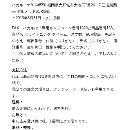
ハガキ：〒816-8550 福岡県大野城市大池2丁目26・7 三省製薬
㈱ デルメッド6CR⑤係
＊2016年8月31日（水）必着
FAX、ハガキは「専用キャンペーン番号1629と商品番号158、
商品名 ホワイトニング クリーム、注文数、6CR⑤係」を記入
のうえ、郵便番号、住所（ふりがな）、氏名（ふりがな）、電
話番号、生年月日、性別を明記してください。
＊〈個人情報の取扱いについて〉に同意のうえ、お申し込みく
ださい。
支払方法：
代金は商品到着後1週間以内に、同封の郵便・コンビニ払込用
紙で。
電話での注文の場合は、クレジットカード払いも利用できま
す。
送料：
購入金額にかかわらず、送料無料。
お届け：
申し込み受け付け後、1週間ほどで届きます。
返品・交換：