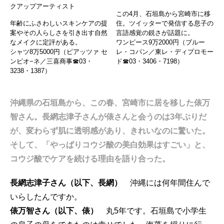
クアップアーティスト
この4月、石垣島から宮崎市に移
年齢にふさわしいスキンケアの提
住。ツイッターで発信する息子の
案やその人らしさを引き出す自然
言‌語感覚の鋭さが話題に。
なメイクに定評がある。
ワンピース9万2000円（ブルー
シャツ8万5000円（ピアッツァ セ
レ・コパン／東レ・ディプロモー
ンピオ−ネ／三喜商事☎03・
ド☎03・3406・7198）
3238・1387）
沖縄県の石垣島から、この春、宮崎市に居を移した俵万
智さん。長網志津子さんが俵さんと会うのは3年ぶりだ
が、変わらず肌に透明感があり、きれいなのに驚いた。
そして、「やっぱりコウジ酸の美白効果はすごい」と、
コウジ酸でケアを続ける理由を語り合った。
長網志津子さん（以下、長網）
沖縄には何年間住んで
いらしたんですか。
俵万智さん（以下、俵）
丸5年です。石垣島で小学生