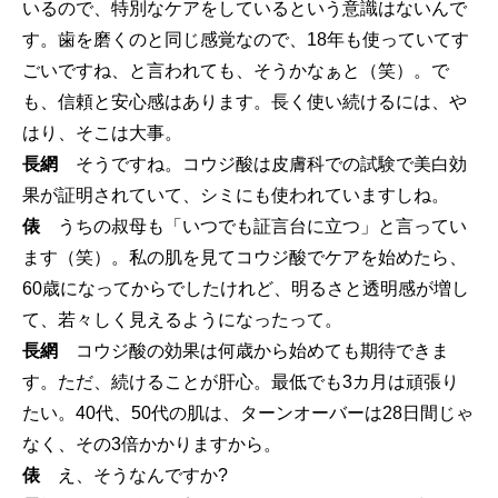
いるので、特別なケアをしているという意識はないんで
す。歯を磨くのと同じ感覚なので、18年も使っていてす
ごいですね、と言われても、そうかなぁと（笑）。で
も、信頼と安心感はあります。長く使い続けるには、や
はり、そこは大事。
長網
そうですね。コウジ酸は皮膚科での試験で美白効
果が証明されていて、シミにも使われていますしね。
俵
うちの叔母も「いつでも証言台に立つ」と言ってい
ます（笑）。私の肌を見てコウジ酸でケアを始めたら、
60歳になってからでしたけれど、明るさと透明感が増し
て、若々しく見えるようになったって。
長網
コウジ酸の効果は何歳から始めても期待できま
す。ただ、続けることが肝心。最低でも3カ月は頑張り
たい。40代、50代の肌は、ターンオーバーは28日間じゃ
なく、その3倍かかりますから。
俵
え、そうなんですか?