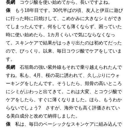
長網
コウジ酸を使い始めてから、長いですよね。
俵
もう18年目です。30代半ばの頃、友人と伊豆に遊び
に行った時に日焼けして、こめかみに大きなシミができ
てしまったんです。何をしても薄くならず、困っていた
時に使い始めたら、1カ月くらいで気にならなくなっ
て。スキンケアで結果がはっきり出たのは初めてだった
ので、びっくり。以来、毎日コウジ酸でケアをしていま
す。
長網
石垣島の強い紫外線もそれで乗り越えられたんで
すね。私も、4月、桜の花に誘われて、久しぶりにウォ
ーキングをしたんです。そうしたら、頬骨の高いところ
にシミがぶわっと出てきて。これは大変、とコウジ酸で
ケアをしたら、すぐに薄くなりました。ほら、もうわか
らないでしょう? さすが、海外でも高く評価されてい
る美白成分と改めて納得しました。
俵
私は、毎日のベーシックなスキンケアに組み込んで