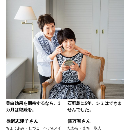
美白効果を期待するなら、3
石垣島に5年、シミはできま
カ月は継続を。
せんでした。
長網志津子さん
俵万智さん
ちょうあみ・しづこ ヘア&メイ
たわら・まち 歌人