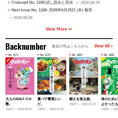
Croissant No. 1168 試し読みと目次
— 2026.06.24
Next Issue No. 1168- 2026年6月25日 (木) 発売
— 2026.06.09
View More
Backnumber
View All
過去の号はこちらから
No. 1171
No. 1170
No. 1169
No. 1168
大人のAI&スマホ
夏バテ撃退レシ
郷土を巡る旅。
体のため
塾。
ピ。
よかった
750円 — 2026.07.10
750円 — 2026.08.07
730円 — 2026.07.24
730円 — 202