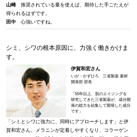
山崎
推奨されている量を使えば、期待した手ごたえが
得られるはずです。
田中
心強いですね。
シミ、シワの根本原因に、力強く働きかけま
す。
伊賀和宏さん
いが・かずひろ 三省製薬 素材
開発部 部長
「50年以上、肌のエイジングを
研究してきた三省製薬が、成分開
発の総力を結集して開発した成分
です」
「シミとシワに強力に、同時にアプローチします」と伊
賀和宏さん。メラニンが定着しやすくなり、コラーゲン