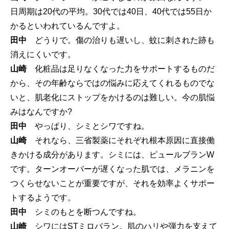
日周期は20代の平均。30代では40日、40代では55日か
かるといわれているんですよ。
田中
どうりで。傷の治りも遅いし、蚊に刺された跡も
消えにくいです。
山崎
化粧品は足りなくなった力をサポートするものだ
から、その年齢ならではの悩みに応えてくれるものでな
いと、肌老化にストップをかけるのは難しい。今の肌悩
みはなんですか?
田中
やっぱり、シミとシワですね。
山崎
それなら、三省製薬にそれぞれ根本原因に直接働
きかける成分があります。シミには、ピュールブランW
です。ターンオーバーが遅くなった肌では、メラニンを
つくらせないことが重要ですが、それを効率よくサポー
トするようです。
田中
シミのもとを断つんですね。
山崎
シワにはSTミロバラン。肌のハリや弾力を支えて