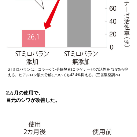
STミロバランは、コラーゲン分解酵素(コラゲナーゼ)の活性を73.9%も抑
える。ヒアルロン酸の分解についても42.4%抑える。(三省製薬調べ)
2カ月の使用で、
目元のシワが改善した。