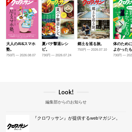
大人のAI&スマホ
夏バテ撃退レシ
郷土を巡る旅。
体のため
塾。
ピ。
よかった
750円 — 2026.07.10
750円 — 2026.08.07
730円 — 2026.07.24
730円 — 202
Look!
編集部からのお知らせ
『クロワッサン』が提供するwebマガジン。