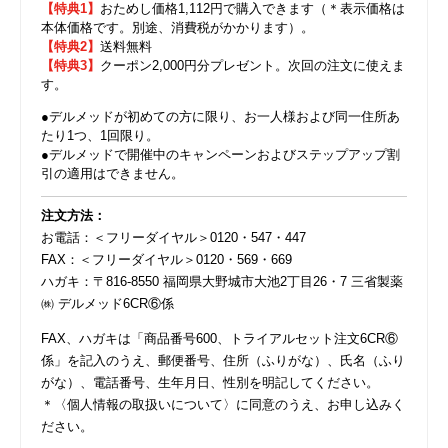
【特典1】
おためし価格1,112円で購入できます（＊表示価格は
本体価格です。別途、消費税がかかります）。
【特典2】
送料無料
【特典3】
クーポン2,000円分プレゼント。次回の注文に使えま
す。
●デルメッドが初めての方に限り、お一人様および同一住所あ
たり1つ、1回限り。
●デルメッドで開催中のキャンペーンおよびステップアップ割
引の適用はできません。
注文方法：
お電話：＜フリーダイヤル＞0120・547・447
FAX：＜フリーダイヤル＞0120・569・669
ハガキ：〒816-8550 福岡県大野城市大池2丁目26・7 三省製薬
㈱ デルメッド6CR⑥係
FAX、ハガキは「商品番号600、トライアルセット注文6CR⑥
係」を記入のうえ、郵便番号、住所（ふりがな）、氏名（ふり
がな）、電話番号、生年月日、性別を明記してください。
＊〈個人情報の取扱いについて〉に同意のうえ、お申し込みく
ださい。