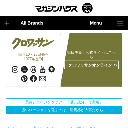
All Brands
Menu
毎日更新！公式サイトはこち
毎月10・25日発売
ら
1977年創刊
クロワッサンオンライン
美白とエイジングケア、「濃い成分」で実現。
濃いローションを選ぶのは、透明感が大事だから。