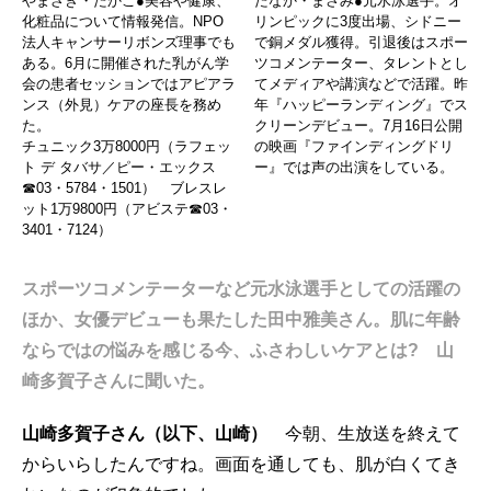
やまざき・たかこ●美容や健康、
たなか・まさみ●元水泳選手。オ
化粧品について情報発信。NPO
リンピックに3度出場、シドニー
法人キャンサーリボンズ理事でも
で銅メダル獲得。引退後はスポー
ある。6月に開催された乳がん学
ツコメンテーター、タレントとし
会の患者セッションではアピアラ
てメディアや講演などで活躍。昨
ンス（外見）ケアの座長を務め
年『ハッピーランディング』でス
た。
クリーンデビュー。7月16日公開
チュニック3万8000円（ラフェッ
の映画『ファインディングドリ
ト デ タバサ／ピー・エックス
ー』では声の出演をしている。
☎03・5784・1501） ブレスレ
ット1万9800円（アビステ☎03・
3401・7124）
スポーツコメンテーターなど元水泳選手としての活躍の
ほか、女優デビューも果たした田中雅美さん。肌に年齢
ならではの悩みを感じる今、ふさわしいケアとは? 山
崎多賀子さんに聞いた。
山崎多賀子さん（以下、山崎）
今朝、生放送を終えて
からいらしたんですね。画面を通しても、肌が白くてき