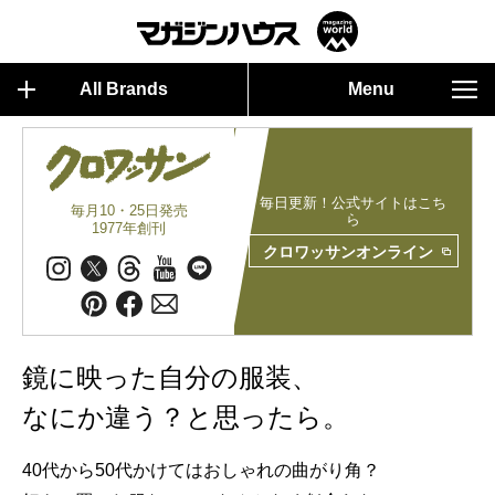
All Brands
Menu
毎日更新！公式サイトはこち
毎月10・25日発売
ら
1977年創刊
クロワッサンオンライン
鏡に映った自分の服装、
なにか違う？と思ったら。
40代から50代かけてはおしゃれの曲がり角？