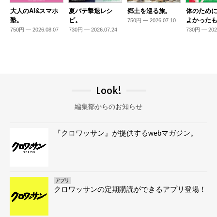
大人のAI&スマホ
夏バテ撃退レシ
郷土を巡る旅。
体のため
塾。
ピ。
よかった
750円 — 2026.07.10
750円 — 2026.08.07
730円 — 2026.07.24
730円 — 202
Look!
編集部からのお知らせ
『クロワッサン』が提供するwebマガジン。
アプリ
クロワッサンの定期購読ができるアプリ登場！