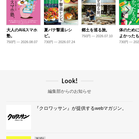
大人のAI&スマホ
夏バテ撃退レシ
郷土を巡る旅。
体のため
塾。
ピ。
よかった
750円 — 2026.07.10
750円 — 2026.08.07
730円 — 2026.07.24
730円 — 202
Look!
編集部からのお知らせ
『クロワッサン』が提供するwebマガジン。
アプリ