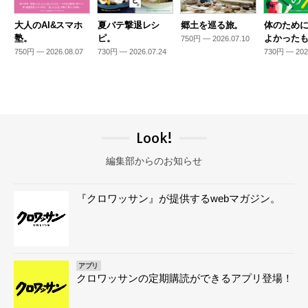
大人のAI&スマホ
夏バテ撃退レシ
郷土を巡る旅。
体のため
塾。
ピ。
よかった
750円 — 2026.07.10
750円 — 2026.08.07
730円 — 2026.07.24
730円 — 202
Look!
編集部からのお知らせ
『クロワッサン』が提供するwebマガジン。
アプリ
クロワッサンの定期購読ができるアプリ登場！