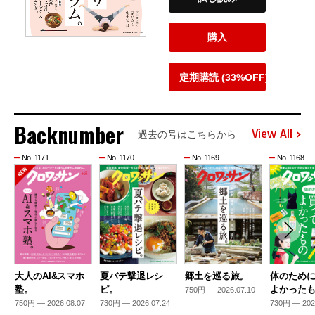
購入
定期購読 (33%OFF)
Backnumber
View All
過去の号はこちらから
No. 1171
No. 1170
No. 1169
No. 1168
大人のAI&スマホ
夏バテ撃退レシ
郷土を巡る旅。
体のため
塾。
ピ。
よかった
750円 — 2026.07.10
750円 — 2026.08.07
730円 — 2026.07.24
730円 — 202