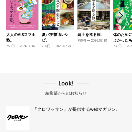
大人のAI&スマホ
夏バテ撃退レシ
郷土を巡る旅。
体のため
塾。
ピ。
よかった
750円 — 2026.07.10
750円 — 2026.08.07
730円 — 2026.07.24
730円 — 202
Look!
編集部からのお知らせ
『クロワッサン』が提供するwebマガジン。