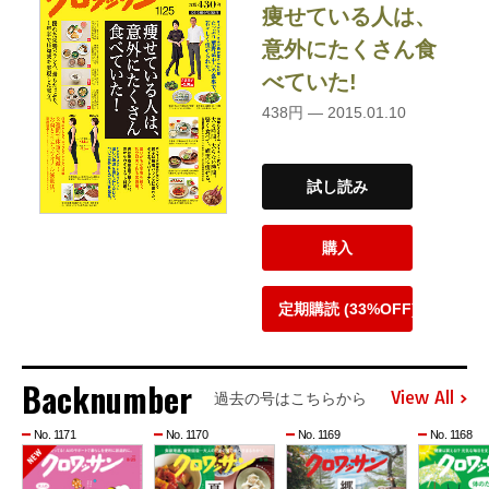
痩せている人は、
意外にたくさん食
べていた!
438円 — 2015.01.10
試し読み
購入
定期購読 (33%OFF)
Backnumber
View All
過去の号はこちらから
No. 1171
No. 1170
No. 1169
No. 1168