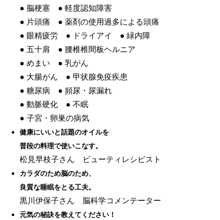
● 脳梗塞 ● 軽度認知障害
● 片頭痛 ● 薬剤の使用過多による頭痛
● 眼精疲労 ● ドライアイ ● 緑内障
● 五十肩 ● 腰椎椎間板ヘルニア
● めまい ● 乳がん
● 大腸がん ● 甲状腺免疫疾患
● 糖尿病 ● 頻尿・尿漏れ
● 動脈硬化 ● 不眠
● 子宮・卵巣の病気
健康にいいと話題のオイルを
普段の料理で使いこなす。
松見早枝子さん ビューティレシピスト
カラダのため脳のため、
良質な睡眠をとる工夫。
黒川伊保子さん 脳科学コメンテーター
元気の秘訣を教えてください！