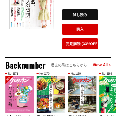
試し読み
購入
定期購読 (33%OFF)
Backnumber
View All
過去の号はこちらから
No. 1171
No. 1170
No. 1169
No. 1168