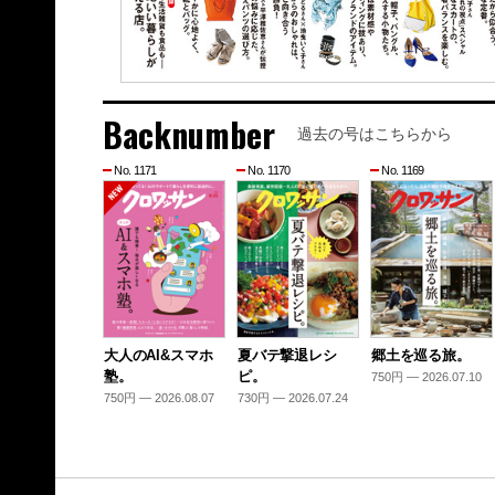
Backnumber
過去の号はこちらから
No. 1171
No. 1170
No. 1169
大人のAI&スマホ
夏バテ撃退レシ
郷土を巡る旅。
塾。
ピ。
750円 — 2026.07.10
750円 — 2026.08.07
730円 — 2026.07.24