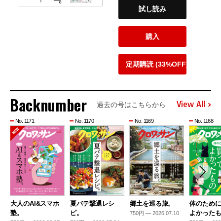
試し読み
購入
定期購読 (33%OFF)
Backnumber
View All
過去の号はこちらから
No. 1171
No. 1170
No. 1169
No. 1168
大人のAI&スマホ
夏バテ撃退レシ
郷土を巡る旅。
体のため
塾。
ピ。
よかった
750円 — 2026.07.10