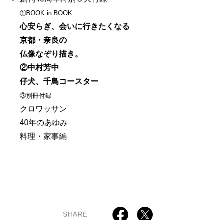
①BOOK in BOOK
心安らぎ、会いに行きたくなる
京都・奈良の
仏像なぞり描き。
②中村芳中
仔犬、千鳥コースター
③別冊付録
クロワッサン
40年のあゆみ
料理・家事編
SHARE